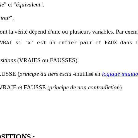
ue
" et "
équivalent
".
tout
".
 dont la vérité dépend d'une ou plusieurs variables. Par exem
sitions
(VRAIES ou FAUSSES).
FAUSSE (
principe du tiers exclu
-inutilisé en
logique intuiti
is VRAIE et FAUSSE (
principe de non contradiction
).
SITIONS :