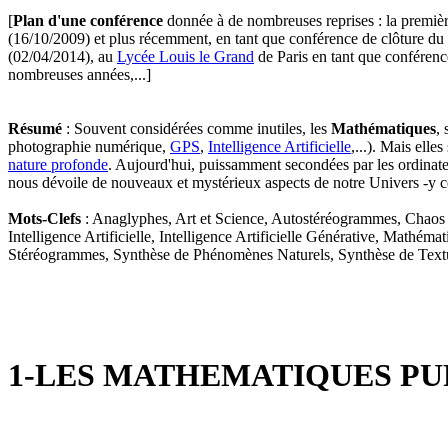
[
Plan d'une conférence
donnée à de nombreuses reprises : la premièr
(16/10/2009) et plus récemment, en tant que conférence de clôture d
(02/04/2014), au
Lycée Louis le Grand
de Paris en tant que conférenc
nombreuses années,...]
Résumé
: Souvent considérées comme inutiles, les
Mathématiques
,
photographie numérique,
GPS
,
Intelligence Artificielle
,...). Mais elles
nature profonde
. Aujourd'hui, puissamment secondées par les ordinate
nous dévoile de nouveaux et mystérieux aspects de notre Univers -y
Mots-Clefs
: Anaglyphes, Art et Science, Autostéréogrammes, Chaos Dé
Intelligence Artificielle, Intelligence Artificielle Générative, Mat
Stéréogrammes, Synthèse de Phénomènes Naturels, Synthèse de Textur
1-LES MATHEMATIQUES PURE