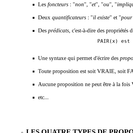
Les
foncteurs
: "
non
", "
et
", "
ou
", "
impliq
Deux
quantificateurs
: "
il existe
" et "
pour 
Des
prédicats
, c'est-à-dire des propriétés
Une syntaxe qui permet d'écrire des
propo
Toute proposition est soit VRAIE, soit 
Aucune proposition ne peut être à la fo
etc...
LES QUATRE TYPES DE PROPO