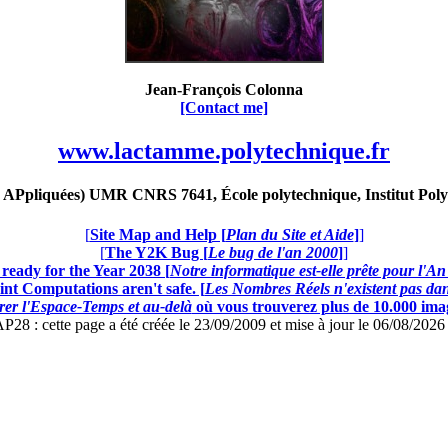
Jean-François Colonna
[Contact me]
www.lactamme.polytechnique.fr
Ppliquées) UMR CNRS 7641, École polytechnique, Institut Poly
[
Site Map and Help [
Plan du Site et Aide
]
]
[
The Y2K Bug [
Le bug de l'an 2000
]
]
ready for the Year 2038 [
Notre informatique est-elle prête pour l'A
nt Computations aren't safe. [
Les Nombres Réels n'existent pas dans
er l'Espace-Temps et au-delà
où vous trouverez plus de 10.000 image
: cette page a été créée le 23/09/2009 et mise à jour le 06/08/202