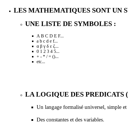
LES MATHEMATIQUES SONT UN 
UNE LISTE DE SYMBOLES :
A B C D E F...
a b c d e f...
α β γ δ ε ζ...
0 1 2 3 4 5...
+ - * / = ()...
etc...
LA LOGIQUE DES PREDICATS 
Un langage formalisé universel, simple et
Des constantes et des variables.