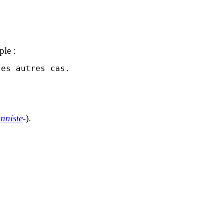
ple :
onniste
-).