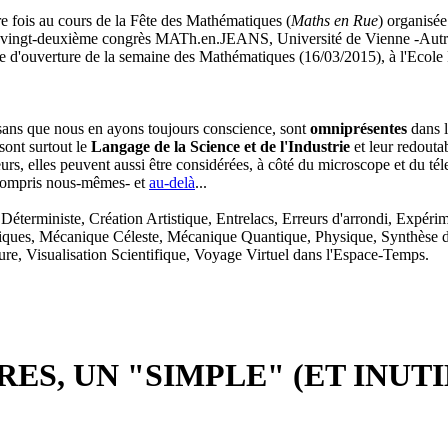
e fois au cours de la Fête des Mathématiques (
Maths en Rue
) organisée
u vingt-deuxième congrès MATh.en.JEANS, Université de Vienne -Autric
e d'ouverture de la semaine des Mathématiques (16/03/2015), à l'Ecole 
 sans que nous en ayons toujours conscience, sont
omniprésentes
dans l
 sont surtout le
Langage de la Science et de l'Industrie
et leur redoutab
urs, elles peuvent aussi être considérées, à côté du microscope et du 
 compris nous-mêmes- et
au-delà
...
terministe, Création Artistique, Entrelacs, Erreurs d'arrondi, Expérime
hématiques, Mécanique Céleste, Mécanique Quantique, Physique, Synthèse 
e, Visualisation Scientifique, Voyage Virtuel dans l'Espace-Temps.
S, UN "SIMPLE" (ET INUTILE