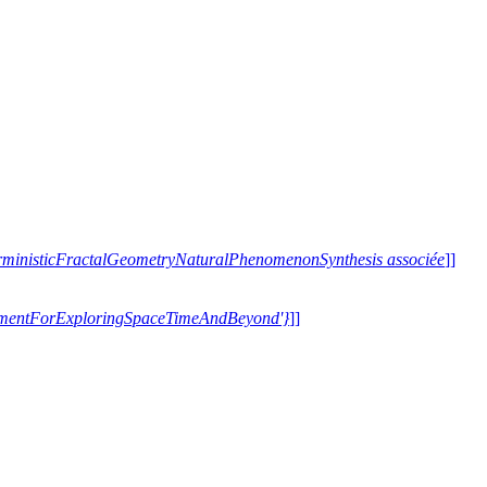
terministicFractalGeometryNaturalPhenomenonSynthesis associée
]]
trumentForExploringSpaceTimeAndBeyond'}
]]