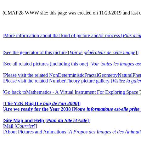
(CMAP28 WWW site: this page was created on 11/23/2019 and last 
[More information about that kind of picture and/or process [
Plus d'in
[See the generator of this picture [
Voir le générateur de cette image
]]
[See all related pictures (including this one) [
Voir toutes les images ass
[Please visit the related NonDeterministicFractalGeometryNaturalPhe
[Please visit the related NumberTheory picture gallery [
Visitez la ga
[Go back toMathematics - A Virtual Instrument For Exploring Space
[
The Y2K Bug [
Le bug de l'an 2000
]
]
[
Are we ready for the Year 2038 [
Notre informatique est-elle prêt
[
Site Map and Help [
Plan du Site et Aide
]
]
[Mail [
Courrier
]]
[About Pictures and Animations [
A Propos des Images et des Animat