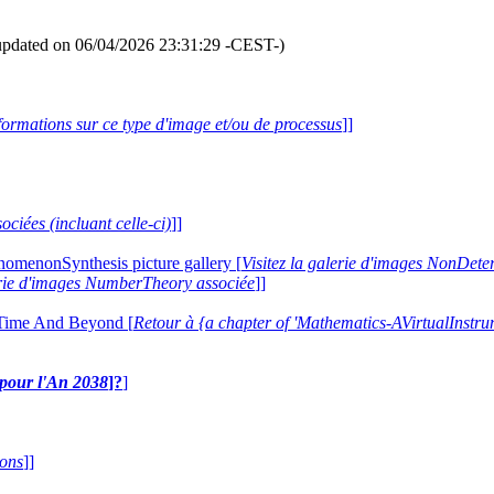
updated on 06/04/2026 23:31:29 -CEST-)
formations sur ce type d'image et/ou de processus
]]
ociées (incluant celle-ci)
]]
nomenonSynthesis picture gallery [
Visitez la galerie d'images NonDe
lerie d'images NumberTheory associée
]]
 Time And Beyond [
Retour à {a chapter of 'Mathematics-AVirtualIns
e pour l'An 2038
]?
]
ions
]]