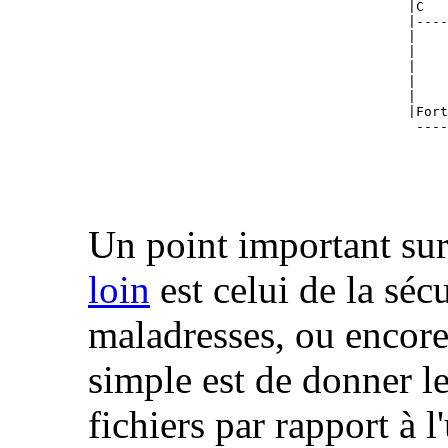
                                        |C

                                        |----
                                        |    
                                        |    
                                        |    
                                        |    
                                        |    
                                        |Fort
                                         ----
                                             
                                             
                                             
                                             
Un point important su
loin
est celui de la séc
maladresses, ou encore 
simple est de donner le
fichiers par rapport à l