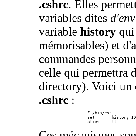
.cshrc
. Elles permet
variables dites
d'en
variable
history
qui
mémorisables) et d'a
commandes personna
celle qui permettra d
directory). Voici un
.cshrc
:
                    #!/bin/csh

                    set       history=10
Ces mécanismes sont