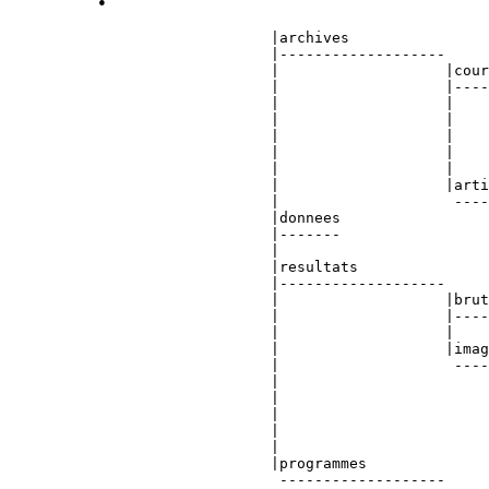
                    |archives

                    |-------------------

                    |                   |cour
                    |                   |----
                    |                   |    
                    |                   |    
                    |                   |    
                    |                   |    
                    |                   |    
                    |                   |arti
                    |                    ----
                    |donnees

                    |-------

                    |

                    |resultats

                    |-------------------

                    |                   |brut
                    |                   |----
                    |                   |

                    |                   |imag
                    |                    ----
                    |                        
                    |                        
                    |                        
                    |                        
                    |                        
                    |programmes

                     -------------------
