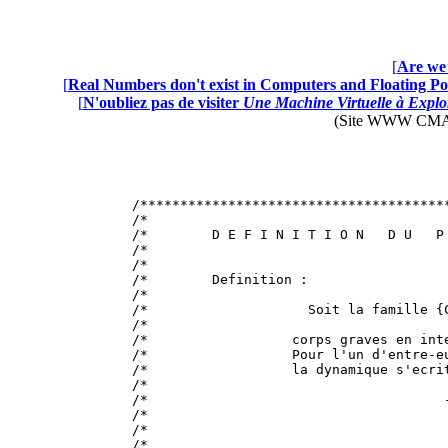
[
Are we 
[
Real Numbers don't exist in Computers and Floating Poi
[
N'oubliez pas de visiter
Une Machine Virtuelle à Explor
(Site WWW CMAP28 
/*************************************************************************************************************************************/
/*                                                                                                                                   */
/*        D E F I N I T I O N   D U   P R O B L E M E   D I T   D E S   " N - C O R P S "  :                                         */
/*                                                                                                                                   */
/*                                                                                                                                   */
/*        Definition :                                                                                                               */
/*                                                                                                                                   */
/*                    Soit la famille {C ,C ,...,C } de 'N'                                                                          */
/*                                      1  2      N                                                                                  */
/*                  corps graves en interaction gravitationnelle.                                                                    */
/*                  Pour l'un d'entre-eux, la loi fondamentale de                                                                    */
/*                  la dynamique s'ecrit :                                                                                           */
/*                                                                                                                                   */
/*                                     --->      ------->                                                                            */
/*                                      F   = M . Gamma                                                                              */
/*                                       i     i       i                                                                             */
/*                                                                                                                                   */
/*                  dans le cas present, la force 'F' est la                                                                         */
/*                  resultante de l'interaction gravitationnelle                                                                     */
/*                  des 'N-1' autres corps. On aura donc :                                                                           */
/*                                                                                                                                   */
/*                                       ------->   --->             