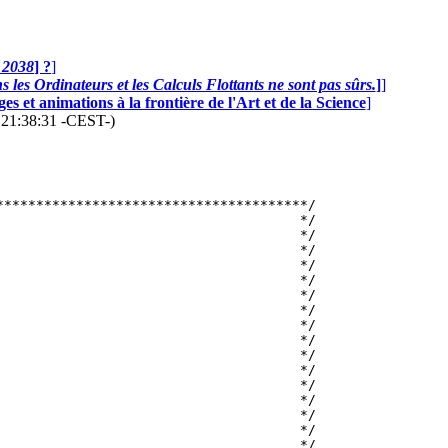
n 2038
] ?
]
 les Ordinateurs et les Calculs Flottants ne sont pas sûrs.
]
]
s et animations à la frontière de l'Art et de la Science
]
6 21:38:31 -CEST-)
                                                                                                                                   */
/*                                     F    = 0                                                                                      */
/*                                      2X                                                                                           */
/*                                        i                                                                                          */
/*                                               ______                                                                              */
/*                                               \                         M                       X                                 */
/*                                                \                         k                       k                                */
/*                                     F    = -G  /     -----------------------------------------(---- - 1)                          */
/*                                      1X       /_____  |                                   | 3   X                                 */
/*                                        i        k#i   |                                   |---   i                                */
/*                                                       |         2            2           2| 2                                     */
/*                                                       |(X  - X )  + (Y  - Y )  + (Z  - Z )|                                       */
/*                                                       |  k    i       k    i       k    i |                                       */
/*                                                                                                                                   */
/*                                     F    = 0                                                                                      */
/*                                      0X                                                                                           */
/*                                        i                                                                                          */
/*                                                                                                                                   */
/*                  avec bien entendu des formules equivalentes                                                                      */
/*                  pour les coordonnees 'Y' et 'Z'...                                                                               */
/*                                                                                                                                   */
/*                    Pour integrer ce systeme non lineaire, on         