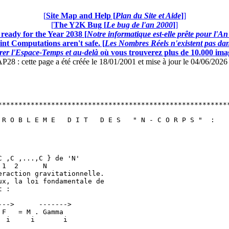
[
Site Map and Help [
Plan du Site et Aide
]
]
[
The Y2K Bug [
Le bug de l'an 2000
]
]
ready for the Year 2038 [
Notre informatique est-elle prête pour l'A
nt Computations aren't safe. [
Les Nombres Réels n'existent pas dans
er l'Espace-Temps et au-delà
où vous trouverez plus de 10.000 image
: cette page a été créée le 18/01/2001 et mise à jour le 04/06/202
                                                                */
/*                                     M .Gamma   =  F                                                                               */
/*                                      i      i      i                                                                              */
/*                                                                                                                                   */
/*                  ou encore :                                                                                                      */
/*                                                                                                                                   */
/*                                          2 ---->     ______                                                                       */
/*                                         d   OA       \         M M                                                                */
/*                                               i       \         i k    ----->                                                     */
/*                                     M .--------- = G  /     ----------- A A                                                       */
/*                                      i      2        /_____  |----->|3   i k                                                      */
/*                                           dt           k#i   | A A  |                                                             */
/*                                                              |  i k |                                                             */
/*                                                                                                                                   */
/*                  ou encore :                                                                                                      */
/*                                                                                                                                   */
/*                                       2 ---->     ______                                                                          */
/*                                      d   OA       \          M                                                                    */
/*                                            i       \          k     ----->                                                        */
/*                                     --------- = G  /     ----------- A A                                                          */
/*                                          2        /_____  |----->|3   i k                                                         */
/*                                        dt           k#i   | A A  |                                                                */
/*                                                           |  i k |                                                                */
/*                                                                                                                                   */
/*                  On aboutit ainsi a un systeme d'equations                                                                        */
/*                  differentielles non lineaires du second                                                                          */
/*                  ordre utilisant les fonctions suivantes :                                                                        */
/*                                                                                                                                   */
/*                                     F    = 1                                                                                      */
/*                                      3X                                                                                           */
/*                                        i                                                                                          */
/*