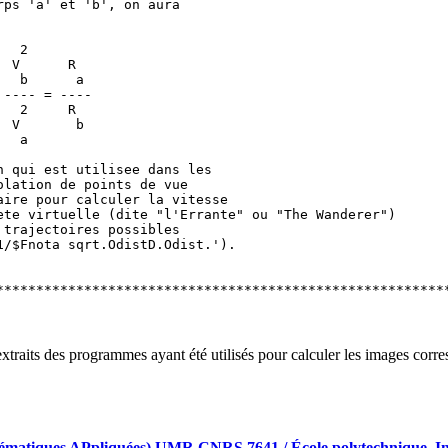
extraits des programmes ayant été utilisés pour calculer les images cor
iques APpliquées) UMR CNRS 7641 / École polytechnique, Insti