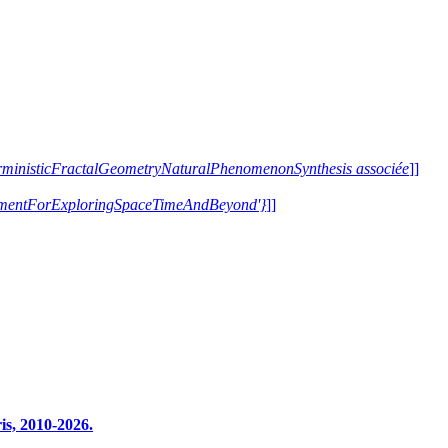
terministicFractalGeometryNaturalPhenomenonSynthesis associée
]]
trumentForExploringSpaceTimeAndBeyond'}
]]
s, 2010-2026.