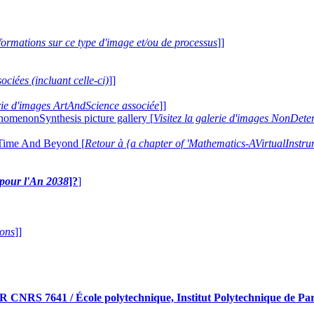
formations sur ce type d'image et/ou de processus
]]
ociées (incluant celle-ci)
]]
erie d'images ArtAndScience associée
]]
nomenonSynthesis picture gallery [
Visitez la galerie d'images NonDe
 Time And Beyond [
Retour à {a chapter of 'Mathematics-AVirtualIns
e pour l'An 2038
]?
]
ions
]]
RS 7641 / École polytechnique, Institut Polytechnique de Pari