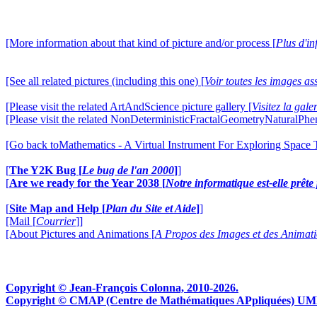
[More information about that kind of picture and/or process [
Plus d'in
[See all related pictures (including this one) [
Voir toutes les images ass
[Please visit the related ArtAndScience picture gallery [
Visitez la gal
[Please visit the related NonDeterministicFractalGeometryNaturalPhe
[Go back toMathematics - A Virtual Instrument For Exploring Space
[
The Y2K Bug [
Le bug de l'an 2000
]
]
[
Are we ready for the Year 2038 [
Notre informatique est-elle prêt
[
Site Map and Help [
Plan du Site et Aide
]
]
[Mail [
Courrier
]]
[About Pictures and Animations [
A Propos des Images et des Animat
Copyright © Jean-François Colonna, 2010-2026.
Copyright © CMAP (Centre de Mathématiques APpliquées) UMR CN