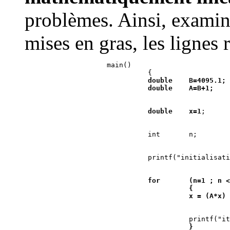
problèmes. Ainsi, exami
mises en gras, les lignes 
                    main()

                              {

double    B=4095.1;
double    A=B+1;
double    x=1
for       (n=1 ; n <
          {
          x = (A*x) 
printf("it
          }