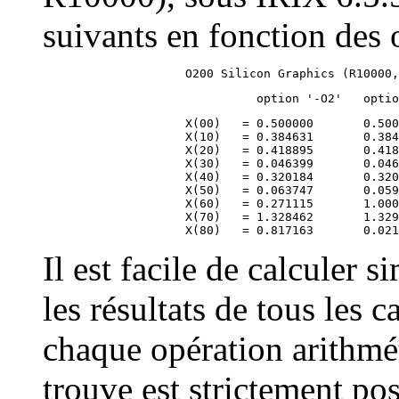
suivants en fonction des 
                    X(00)   = 0.500000       0.500
                    X(10)   = 0.384631       0.384
                    X(20)   = 0.418895       0.418
                    X(30)   = 0.046399       0.046
                    X(40)   = 0.320184       0.320
                    X(50)   = 0.063747       0.059
                    X(60)   = 0.271115       1.000
                    X(70)   = 1.328462       1.329
Il est facile de calculer 
les résultats de tous les c
chaque opération arithm
trouve est strictement posi