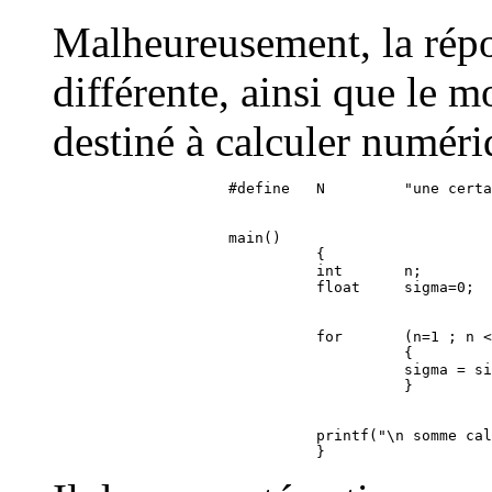
Malheureusement, la répo
différente, ainsi que le 
destiné à calculer numéri
                    main()

                              {

                              int       n;

                              for       (n=1 ; n <
                                        {

                                        sigma = si
                              printf("\n somme cal