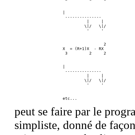
                    |

                     ---------------

                              |     |

                             \|/   \|/

                                     2

                    X  = (R+1)X  - RX

                    |

                     ---------------

                              |     |

                             \|/   \|/

peut se faire par le prog
simpliste, donné de façon 