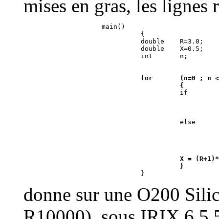
mises en gras, les lignes 
                    main()

                              {

                              double    R=3.0;

                              double    X=0.5;

for       (n=0 ; n <
          {
if        
          
          
          
else

          
          X = (R+1)*
          }
donne sur une O200 Silic
R10000), sous IRIX 6.5.5m