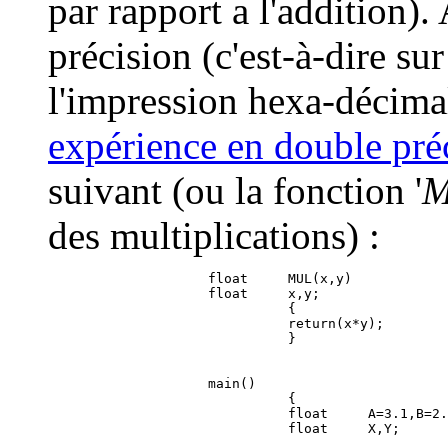
par rapport a l'addition).
précision (c'est-à-dire sur
l'impression hexa-décimal
expérience en double préc
suivant (ou la fonction '
des multiplications) :
                    float     MUL(x,y)

                    float     x,y;

                              {

                              return(x*y);

                    main()

                              {

                              float     A=3.1,B=2.