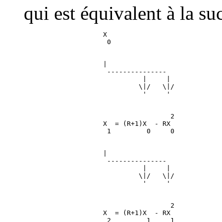
qui est équivalent à la su
                    X

                    |

                     ---------------

                              |     |

                             \|/   \|/

                                     2

                    X  = (R+1)X  - RX

                    |

                     ---------------

                              |     |

                             \|/   \|/

                                     2

                    X  = (R+1)X  - RX
