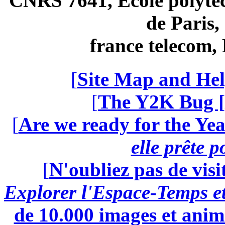
CNRS 7641, École polytec
de Paris
france telecom
[
Site Map and Hel
[
The Y2K Bug [
[
Are we ready for the Yea
elle prête 
[
N'oubliez pas de visi
Explorer l'Espace-Temps e
de 10.000 images et anima