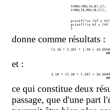
                              X=MUL(MUL(A,B),C);

                              printf("\n (%f x %f)
                              printf("\n %f x (%f 
donne comme résultats :
                    (3.10 * 2.30) * 1.50 = 10.6950
et :
                    3.10 * (2.30 * 1.50) = 10.6949
ce qui constitue deux résu
passage, que d'une part l