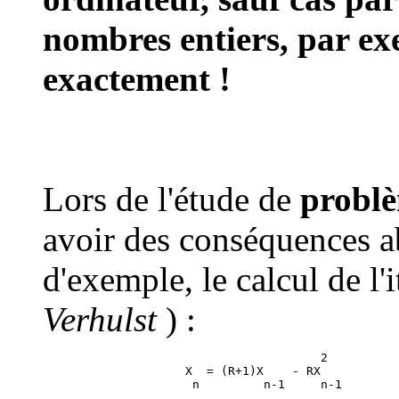
nombres entiers, par ex
exactement !
Lors de l'étude de
problè
avoir des conséquences ab
d'exemple, le calcul de l'
Verhulst
) :
                                       2

                    X  = (R+1)X    - RX
