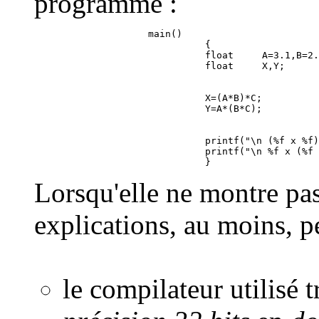
programme :
                    main()

                              {

                              float     A=3.1,B=2.
                              X=(A*B)*C;

                              printf("\n (%f x %f)
                              printf("\n %f x (%f 
Lorsqu'elle ne montre pas
explications, au moins, p
le compilateur utilisé 