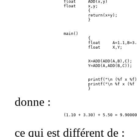
                    float     ADD(x,y)

                    float     x,y;

                              {

                              return(x+y);

                    main()

                              {

                              float     A=1.1,B=3.
                              X=ADD(ADD(A,B),C);

                              printf("\n (%f x %f)
                              printf("\n %f x (%f 
donne :
                    (1.10 + 3.30) + 5.50 = 9.90000
ce qui est différent de :