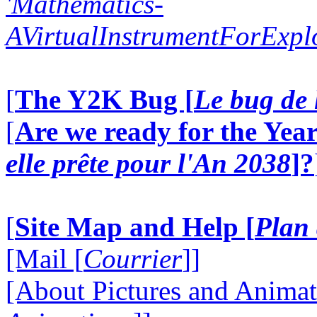
'Mathematics-
AVirtualInstrumentForExp
[
The Y2K Bug [
Le bug de 
[
Are we ready for the Year
elle prête pour l'An 2038
]?
[
Site Map and Help [
Plan 
[Mail [
Courrier
]]
[About Pictures and Animat