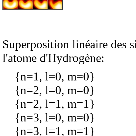
Superposition linéaire des s
l'atome d'Hydrogène:
{n=1, l=0, m=0}
{n=2, l=0, m=0}
{n=2, l=1, m=1}
{n=3, l=0, m=0}
{n=3, l=1, m=1}