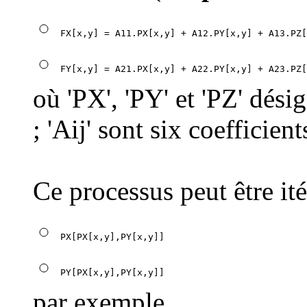
où 'PX', 'PY' et 'PZ' dés
; 'Aij' sont six coefficient
Ce processus peut être ité
par exemple...