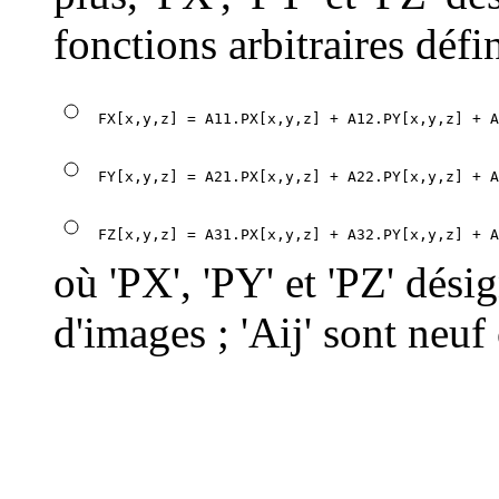
fonctions arbitraires défi
où 'PX', 'PY' et 'PZ' dés
d'images ; 'Aij' sont neuf 