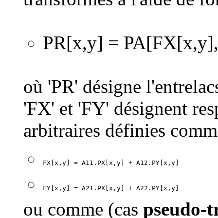
PR[x,y] = PA[FX[x,y]
où 'PR' désigne l'entrelac
'FX' et 'FY' désignent re
arbitraires définies comm
ou comme (cas
pseudo-t