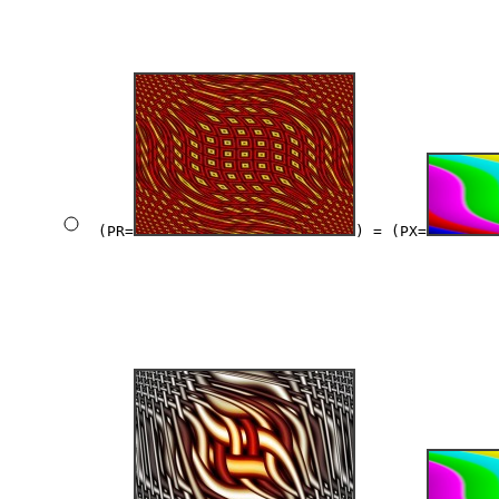
(PR=
) = (PX=