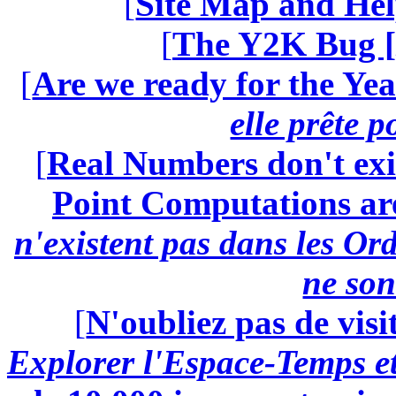
[
Site Map and Hel
[
The Y2K Bug [
[
Are we ready for the Yea
elle prête 
[
Real Numbers don't exi
Point Computations aren
n'existent pas dans les Ord
ne son
[
N'oubliez pas de visi
Explorer l'Espace-Temps e