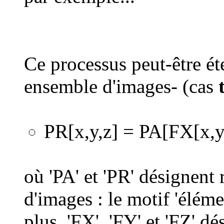
Ce processus peut-être é
ensemble d'images- (cas
PR[x,y,z] = PA[FX[x,y,
où 'PA' et 'PR' désignen
d'images : le motif 'élémen
plus, 'FX', 'FY' et 'FZ' d