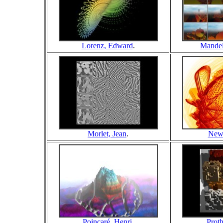
Lorenz, Edward
.
Mandel
Morlet, Jean
.
Newt
Poincaré, Henri
.
Proth