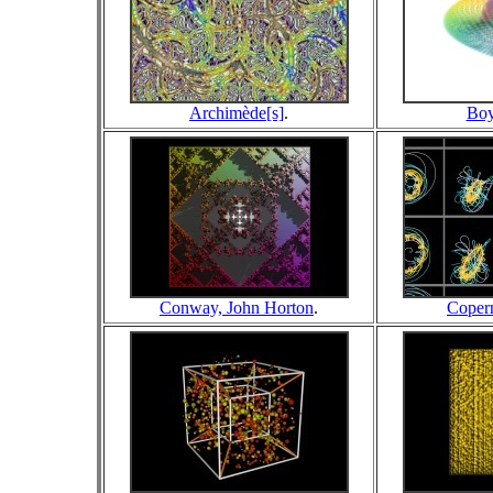
Archimède[s]
.
Boy
Conway, John Horton
.
Copern