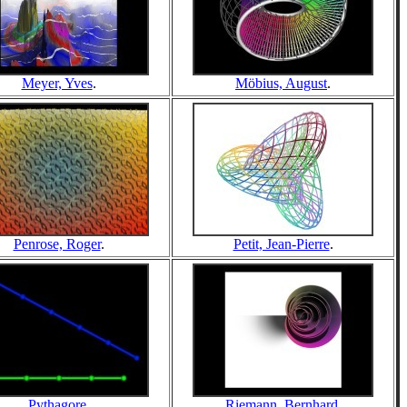
Meyer, Yves
.
Möbius, August
.
Penrose, Roger
.
Petit, Jean-Pierre
.
Pythagore
.
Riemann, Bernhard
.