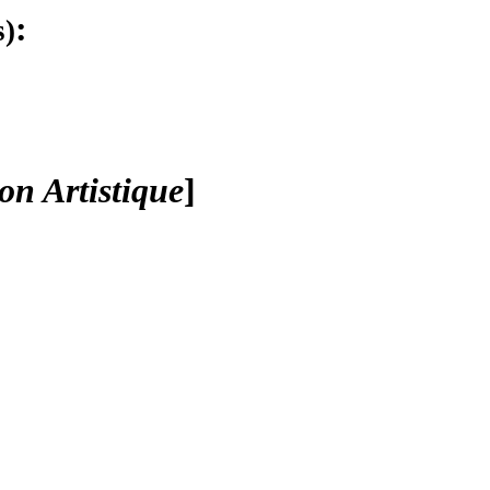
:
s)
on Artistique
]