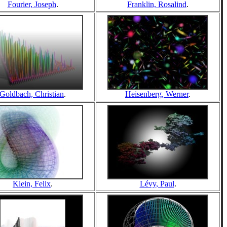
Fourier, Joseph
.
Franklin, Rosalind
.
Goldbach, Christian
.
Heisenberg, Werner
.
Klein, Felix
.
Lévy, Paul
.