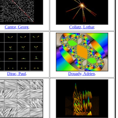
Cantor, Georg
.
Collatz, Lothar
.
Dirac, Paul
.
Douady, Adrien
.