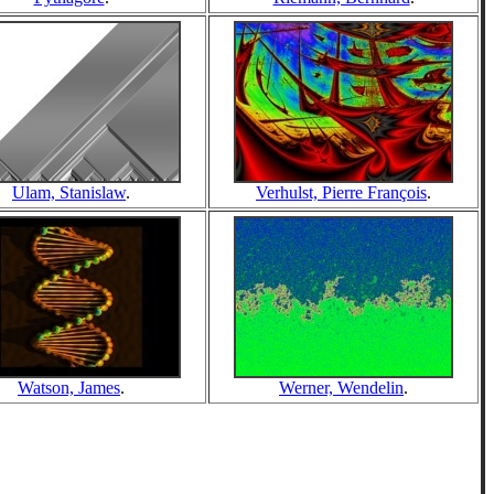
Ulam, Stanislaw
.
Verhulst, Pierre François
.
Watson, James
.
Werner, Wendelin
.