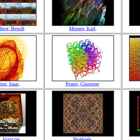
brot, Benoît
.
Menger, Karl
.
on, Isaac
.
Peano, Giuseppe
.
, François
.
Ptolémée
.