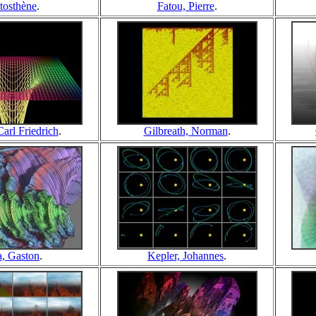
tosthène
.
Fatou, Pierre
.
arl Friedrich
.
Gilbreath, Norman
.
a, Gaston
.
Kepler, Johannes
.