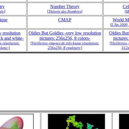
try
Number Theory
Cel
ale
]
[
Théorie des Nombres
]
[
M
ique
CMAP
World Ma
[
L'An 2000,
 resolution
Oldies But Goldies -very low resolution
Oldies But
ck and white-
pictures: 256x256, 8 colors-
pictures
se résolution:
[
Vieilleries -images de très basse résolution:
[
Vieilleries
blanc-
]
256x256, 8 couleurs-
]
512x