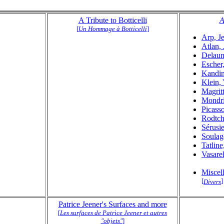
A Tribute to Botticelli
A
[
Un Hommage à Botticelli
]
Arp, J
Atlan,
Delaun
Escher
Kandin
Klein,
Magrit
Mondri
Picass
Rodtch
Sérusie
Soulage
Tatline
Vasarel
Miscel
[
]
Divers
Patrice Jeener's Surfaces and more
[
Les surfaces de Patrice Jeener et autres
"objets"
]