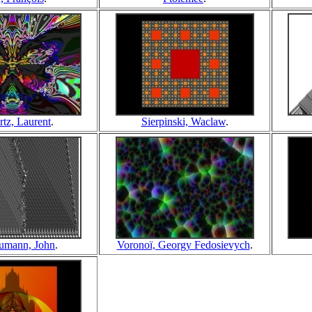
tz, Laurent
.
Sierpinski, Waclaw
.
umann, John
.
Voronoï, Georgy Fedosievych
.