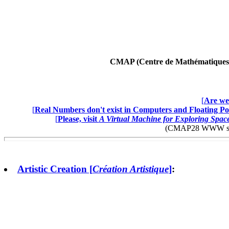
CMAP (Centre de Mathématiques A
[
Are we 
[
Real Numbers don't exist in Computers and Floating Poi
[
Please, visit
A Virtual Machine for Exploring Spa
(CMAP28 WWW site: 
Artistic Creation [
Création Artistique
]
: