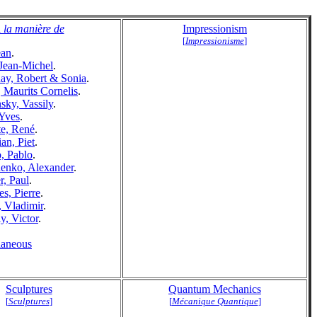
 la manière de
Impressionism
[
Impressionisme
]
ean
.
 Jean-Michel
.
ay, Robert & Sonia
.
, Maurits Cornelis
.
sky, Vassily
.
 Yves
.
te, René
.
an, Piet
.
o, Pablo
.
enko, Alexander
.
r, Paul
.
s, Pierre
.
, Vladimir
.
y, Victor
.
laneous
Sculptures
Quantum Mechanics
[
Sculptures
]
[
Mécanique Quantique
]