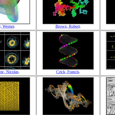
, Werner
.
Brown, Robert
.
ic, Nicolas
.
Crick, Francis
.