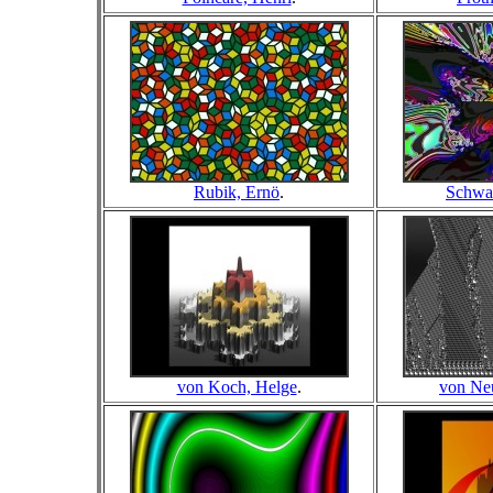
Rubik, Ernö
.
Schwar
von Koch, Helge
.
von Ne