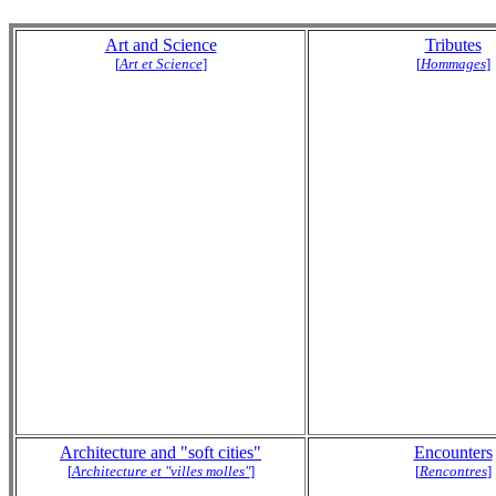
Art and Science
Tributes
[
Art et Science
]
[
Hommages
]
Architecture and "soft cities"
Encounters
[
Architecture et "villes molles"
]
[
Rencontres
]