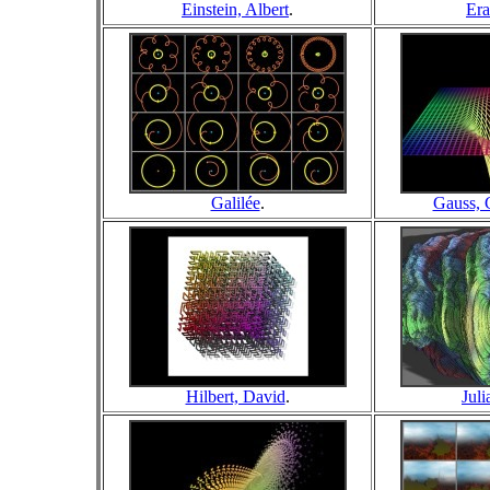
Einstein, Albert
.
Era
Galilée
.
Gauss, C
Hilbert, David
.
Juli