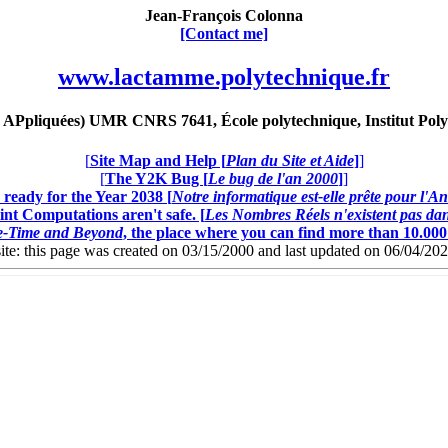
Jean-François Colonna
[Contact me]
www.lactamme.polytechnique.fr
Ppliquées) UMR CNRS 7641, École polytechnique, Institut Poly
[
Site Map and Help [
Plan du Site et Aide
]
]
[
The Y2K Bug [
Le bug de l'an 2000
]
]
ready for the Year 2038 [
Notre informatique est-elle prête pour l'A
nt Computations aren't safe. [
Les Nombres Réels n'existent pas dans
ce-Time and Beyond
, the place where you can find more than 10.00
this page was created on 03/15/2000 and last updated on 06/04/20