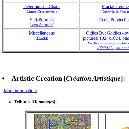
Deterministic Chaos
Fractal Geome
[
Chaos Déterministe
]
[
Géométrie Fract
Self-Portraits
Ecole Polytechn
[
Auto-Portraits
]
Miscellaneous
Oldies But Goldies -low
[
Divers
]
pictures: 1024x1024, bla
[
Vieilleries -images de bas
1024x1024, noir et 
Artistic Creation [
Création Artistique
]
:
[
More information
]
Tributes [
Hommages
]
: