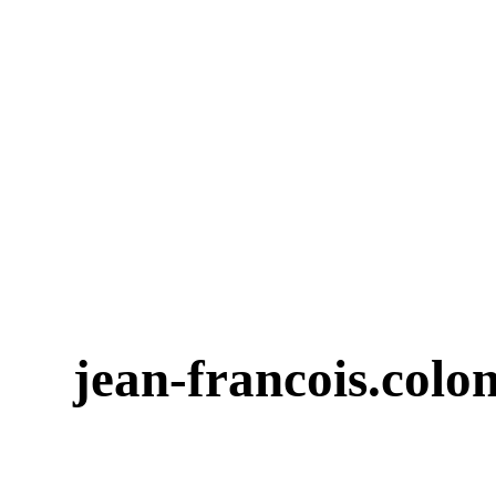
j
e
a
n
-
fr
a
n
c
o
i
s
.
c
o
l
o