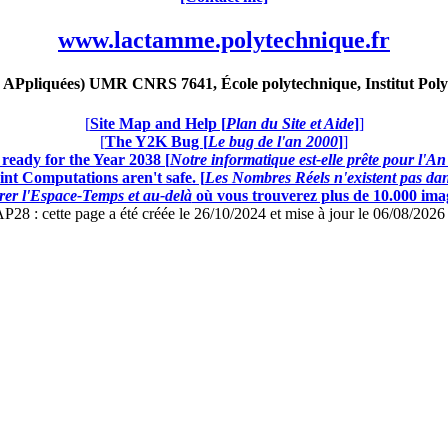
www.lactamme.polytechnique.fr
Ppliquées) UMR CNRS 7641, École polytechnique, Institut Poly
[
Site Map and Help [
Plan du Site et Aide
]
]
[
The Y2K Bug [
Le bug de l'an 2000
]
]
ready for the Year 2038 [
Notre informatique est-elle prête pour l'A
nt Computations aren't safe. [
Les Nombres Réels n'existent pas dans
er l'Espace-Temps et au-delà
où vous trouverez plus de 10.000 image
: cette page a été créée le 26/10/2024 et mise à jour le 06/08/202