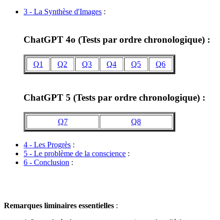
3 - La Synthèse d'Images
:
ChatGPT 4o (Tests par ordre chronologique) :
Q1
Q2
Q3
Q4
Q5
Q6
ChatGPT 5 (Tests par ordre chronologique) :
Q7
Q8
4 - Les Progrès
:
5 - Le problème de la conscience
:
6 - Conclusion
:
Remarques liminaires essentielles
: