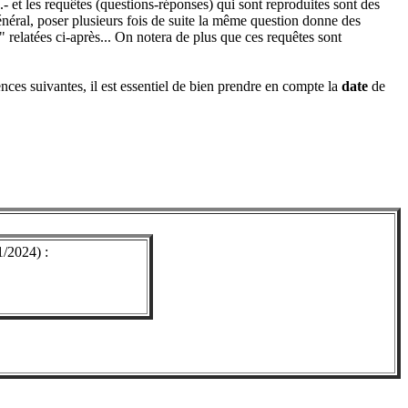
.- et les requêtes (questions-réponses) qui sont reproduites sont des
énéral, poser plusieurs fois de suite la même question donne des
s" relatées ci-après... On notera de plus que ces requêtes sont
nces suivantes, il est essentiel de bien prendre en compte la
date
de
/2024) :