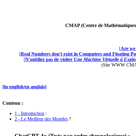
CMAP (Centre de Mathématiques A
[
Are we 
[
Real Numbers don't exist in Computers and Floating Poi
[
N'oubliez pas de visiter
Une Machine Virtuelle à Explor
(Site WWW CMAP28 
[in english/en anglais]
Contenu :
1 - Introduction
:
2 - Le Meilleur des Mondes
?
ChatGPT 4o (Tests par ordre chronologique) :