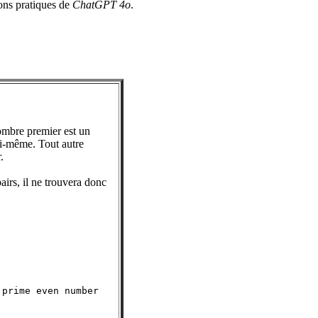
ions pratiques de
ChatGPT 4o
.
ombre premier est un
lui-même. Tout autre
.
irs, il ne trouvera donc
prime even number
