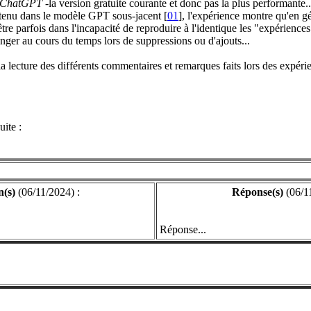
ChatGPT
-la version gratuite courante et donc pas la plus performante..
ntenu dans le modèle GPT sous-jacent [
01
], l'expérience montre qu'en g
'être parfois dans l'incapacité de reproduire à l'identique les "expérience
ger au cours du temps lors de suppressions ou d'ajouts...
a lecture des différents commentaires et remarques faits lors des expérie
uite :
n(s)
(06/11/2024) :
Réponse(s)
(06/11
Réponse...