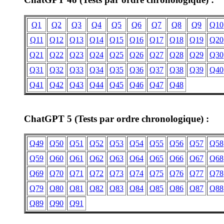
Q1
Q2
Q3
Q4
Q5
Q6
Q7
Q8
Q9
Q10
Q11
Q12
Q13
Q14
Q15
Q16
Q17
Q18
Q19
Q20
Q21
Q22
Q23
Q24
Q25
Q26
Q27
Q28
Q29
Q30
Q31
Q32
Q33
Q34
Q35
Q36
Q37
Q38
Q39
Q40
Q41
Q42
Q43
Q44
Q45
Q46
Q47
Q48
ChatGPT 5 (Tests par ordre chronologique) :
Q49
Q50
Q51
Q52
Q53
Q54
Q55
Q56
Q57
Q58
Q59
Q60
Q61
Q62
Q63
Q64
Q65
Q66
Q67
Q68
Q69
Q70
Q71
Q72
Q73
Q74
Q75
Q76
Q77
Q78
Q79
Q80
Q81
Q82
Q83
Q84
Q85
Q86
Q87
Q88
Q89
Q90
Q91