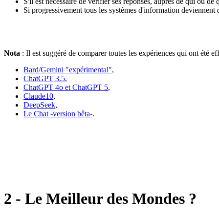
S'il est nécessaire de vérifier ses réponses, auprès de qui ou de q
Si progressivement tous les systèmes d'information deviennent 
Nota
: Il est suggéré de comparer toutes les expériences qui ont été ef
Bard/Gemini "expérimental"
,
ChatGPT 3.5
,
ChatGPT 4o et ChatGPT 5
,
Claude10
,
DeepSeek
,
Le Chat -version bêta-
.
2 - Le Meilleur des Mondes ?