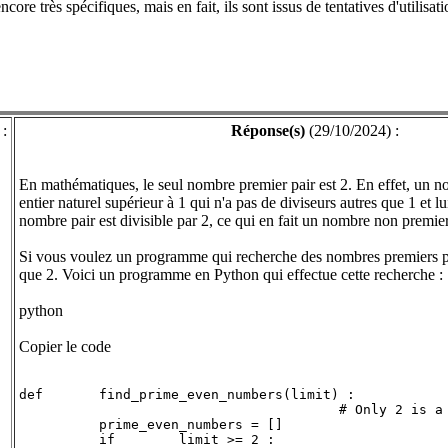
ore très spécifiques, mais en fait, ils sont issus de tentatives d'utilisat
 :
Réponse(s)
(29/10/2024) :
En mathématiques, le seul nombre premier pair est 2. En effet, un n
entier naturel supérieur à 1 qui n'a pas de diviseurs autres que 1 et 
nombre pair est divisible par 2, ce qui en fait un nombre non premier
Si vous voulez un programme qui recherche des nombres premiers pa
que 2. Voici un programme en Python qui effectue cette recherche :
python
Copier le code
def       find_prime_even_numbers(limit) :

                                        # Only 2 is a 
          prime_even_numbers = []

          if        limit >= 2 :
