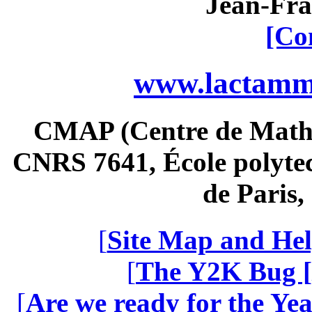
Jean-Fra
[Co
www.lactamme
CMAP (Centre de Math
CNRS 7641, École polytec
de Paris
[
Site Map and Hel
[
The Y2K Bug [
[
Are we ready for the Yea