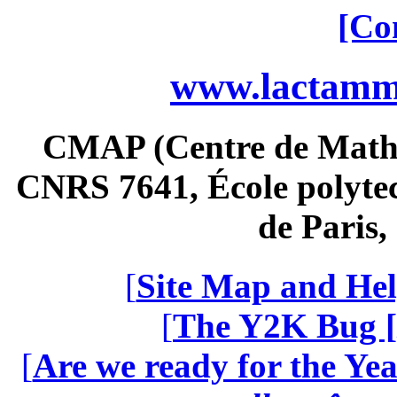
[Co
www.lactamme
CMAP (Centre de Math
CNRS 7641, École polytec
de Paris
[
Site Map and Hel
[
The Y2K Bug [
[
Are we ready for the Yea