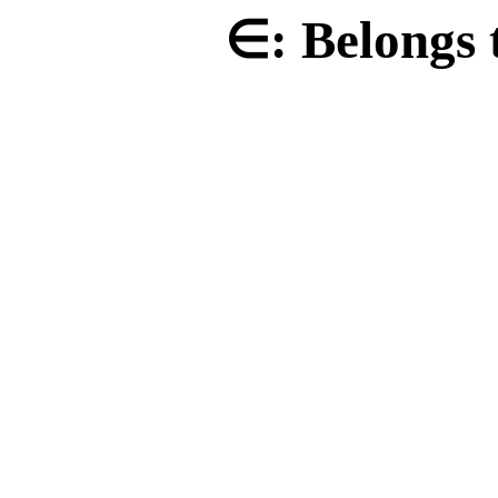
∈
: Belongs 