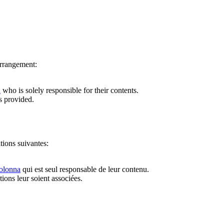
arrangement:
a
who is solely responsible for their contents.
s provided.
itions suivantes:
olonna
qui est seul responsable de leur contenu.
ions leur soient associées.