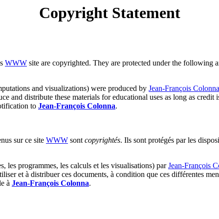
Copyright Statement
is
WWW
site are copyrighted. They are protected under the following 
mputations and visualizations) were produced by
Jean-François Colonn
e and distribute these materials for educational uses as long as credit i
tification to
Jean-François Colonna
.
nus sur ce site
WWW
sont
copyrightés
. Ils sont protégés par les dispos
s, les programmes, les calculs et les visualisations) par
Jean-François C
liser et à distribuer ces documents, à condition que ces différentes ment
le à
Jean-François Colonna
.