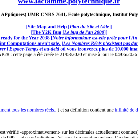
www.lactamme.polytechnique.fr
Ppliquées) UMR CNRS 7641, École polytechnique, Institut Poly
[
Site Map and Help [
Plan du Site et Aide
]
]
[
The Y2K Bug [
Le bug de l'an 2000
]
]
ready for the Year 2038 [
Notre informatique est-elle prête pour l'A
nt Computations aren't safe. [
Les Nombres Réels n'existent pas dans
er l'Espace-Temps et au-delà
où vous trouverez plus de 10.000 image
: cette page a été créée le 21/08/2020 et mise à jour le 04/06/202
ent tous les nombres réels...
) et sa définition contient une
infinité de 
i est vérifié -approximativement- sur les décimales actuellement connues) 
 de 999,... et ce
ad infinitum
: 'pi' serait un
nombre univers
. On devrait 