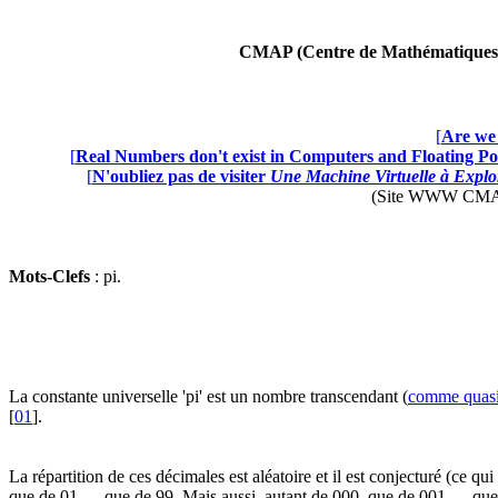
CMAP (Centre de Mathématiques A
[
Are we 
[
Real Numbers don't exist in Computers and Floating Poi
[
N'oubliez pas de visiter
Une Machine Virtuelle à Explor
(Site WWW CMAP28 
Mots-Clefs
: pi.
La constante universelle 'pi' est un nombre transcendant (
comme quasim
[
01
].
La répartition de ces décimales est aléatoire et il est conjecturé (ce qu
que de 01,..., que de 99. Mais aussi, autant de 000, que de 001,..., que