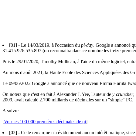
[01]
- Le 14/03/2019, à l'occasion du
pi-day
, Google a annoncé qu
31.415.926.535.897 (on reconnaitra dans ce nombre les treize première
Puis le 29/01/2020, Timothy Mullican, à l'aide du même logiciel, entrai
Au mois d'août 2021, la Haute Ecole des Sciences Appliquées des Gri
Le 09/06/2022 Google a annoncé que de nouveau Emma Harula Iwao, t
On notera que c'est en fait à Alexander J. Yee, l'auteur de
y-cruncher
,
2009, avait calculé 2.700 milliards de décimales sur un "simple" PC.
A suivre...
[
Voir les 100.000 premières décimales de pi
]
[02]
- Cette remarque n'a évidemment aucun intérêt pratique, si ce 