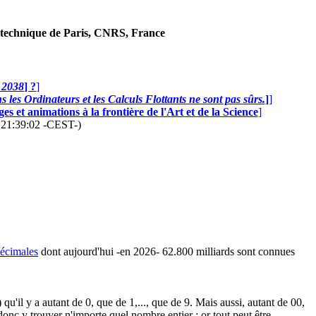
technique de Paris, CNRS, France
n 2038
] ?
]
 les Ordinateurs et les Calculs Flottants ne sont pas sûrs.
]
]
s et animations à la frontière de l'Art et de la Science
]
6 21:39:02 -CEST-)
décimales
dont aujourd'hui -en 2026- 62.800 milliards sont connues
qu'il y a autant de 0, que de 1,..., que de 9. Mais aussi, autant de 00,
donc y trouver n'importe quel nombre entier : or tout peut être