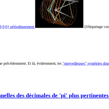
,7,8,9,0} périodiquement
(l'étiquetage co
omme précédemment. Et là, évidemment, les
"merveilleuses" symétries dis
nelles des décimales de 'pi' plus pertinentes