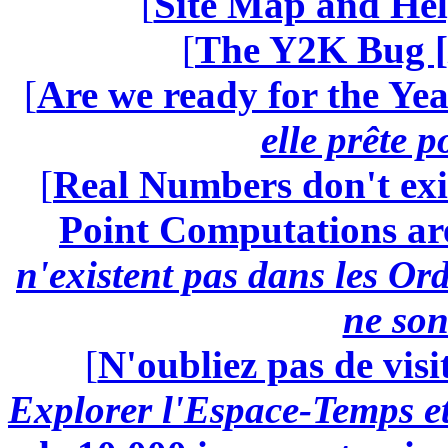
[
Site Map and Hel
[
The Y2K Bug [
[
Are we ready for the Yea
elle prête 
[
Real Numbers don't exi
Point Computations aren
n'existent pas dans les Ord
ne son
[
N'oubliez pas de visi
Explorer l'Espace-Temps e