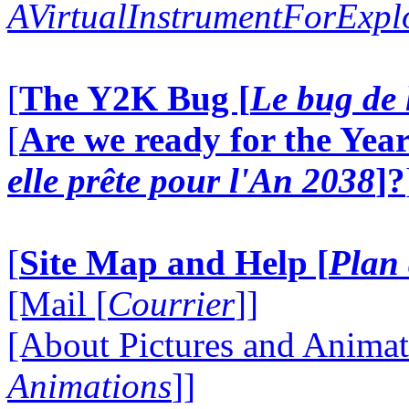
AVirtualInstrumentForExp
[
The Y2K Bug [
Le bug de 
[
Are we ready for the Year
elle prête pour l'An 2038
]?
[
Site Map and Help [
Plan 
[Mail [
Courrier
]]
[About Pictures and Animat
Animations
]]