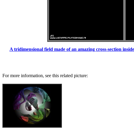
A tridimensional field made of an amazing cross-section insid
For more information, see this related picture: