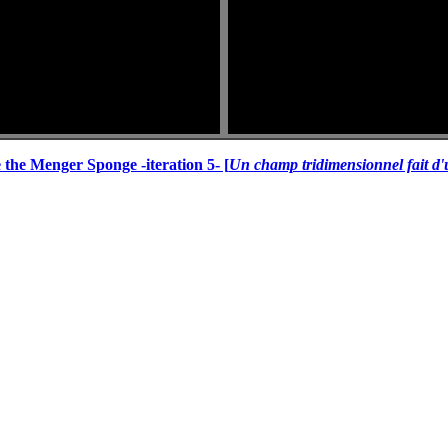
e the Menger Sponge -iteration 5- [
Un champ tridimensionnel fait d'