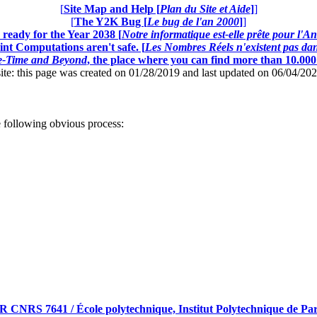
[
Site Map and Help [
Plan du Site et Aide
]
]
[
The Y2K Bug [
Le bug de l'an 2000
]
]
ready for the Year 2038 [
Notre informatique est-elle prête pour l'A
nt Computations aren't safe. [
Les Nombres Réels n'existent pas dans
ce-Time and Beyond
, the place where you can find more than 10.00
this page was created on 01/28/2019 and last updated on 06/04/20
he following obvious process:
RS 7641 / École polytechnique, Institut Polytechnique de Pari