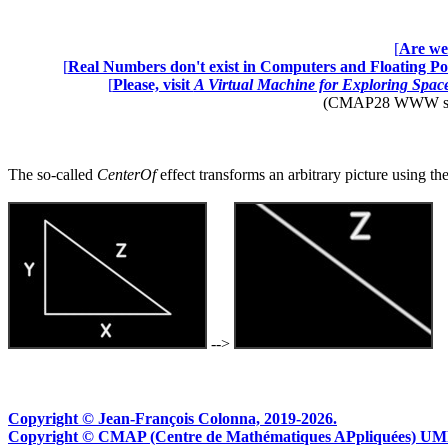
[
Are we 
[
Real Numbers don't exist in Computers and Floating Poi
[
Please, visit
A Virtual Machine for Exploring Spa
(CMAP28 WWW site: 
The so-called
CenterOf
effect transforms an arbitrary picture using t
-->
Copyright © Jean-François Colonna, 2019-2026.
Copyright © CMAP (Centre de Mathématiques APpliquées) UMR CN