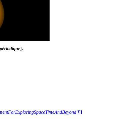
 périodique
].
trumentForExploringSpaceTimeAndBeyond'}
]]