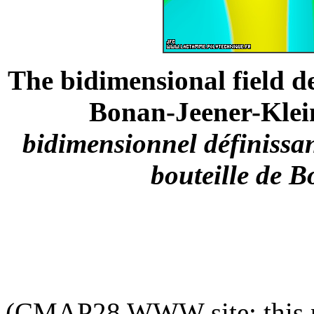
The bidimensional field de
Bonan-Jeener-Klein 
bidimensionnel définissan
bouteille de 
(CMAP28 WWW site: this p