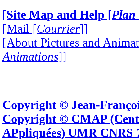
[
Site Map and Help [
Plan 
[Mail [
Courrier
]]
[About Pictures and Animat
Animations
]]
Copyright © Jean-Françoi
Copyright © CMAP (Cent
APpliquées) UMR CNRS 76