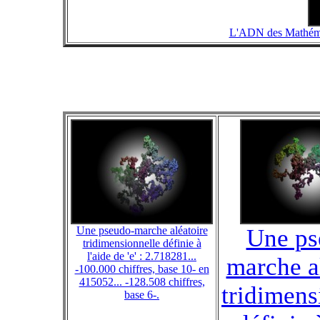
L'ADN des Mathématiq
Une pseudo-marche aléatoire
Une ps
tridimensionnelle définie à
l'aide de 'e' : 2.718281...
marche a
-100.000 chiffres, base 10- en
415052... -128.508 chiffres,
tridimens
base 6-.