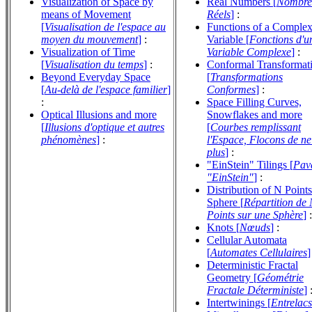
Visualization of Space by
Real Numbers [
Nombre
means of Movement
Réels
]
:
[
Visualisation de l'espace au
Functions of a Comple
moyen du mouvement
]
:
Variable [
Fonctions d'u
Visualization of Time
Variable Complexe
]
:
[
Visualisation du temps
]
:
Conformal Transformat
Beyond Everyday Space
[
Transformations
[
Au-delà de l'espace familier
]
Conformes
]
:
:
Space Filling Curves,
Optical Illusions and more
Snowflakes and more
[
Illusions d'optique et autres
[
Courbes remplissant
phénomènes
]
:
l'Espace, Flocons de ne
plus
]
:
"EinStein" Tilings [
Pav
"EinStein"
]
:
Distribution of N Points
Sphere [
Répartition de
Points sur une Sphère
]
:
Knots [
Nœuds
]
:
Cellular Automata
[
Automates Cellulaires
]
Deterministic Fractal
Geometry [
Géométrie
Fractale Déterministe
]
Intertwinings [
Entrelacs