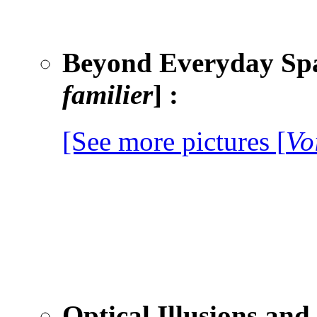
Beyond Everyday Spa
familier
]
:
[See more pictures [
Vo
Optical Illusions and