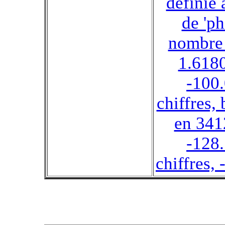
définie 
de 'phi
nombre 
1.6180
-100
chiffres,
en 341
-128
chiffres, 