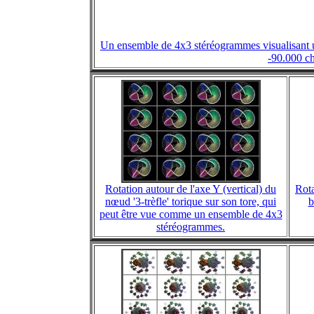
Un ensemble de 4x3 stéréogrammes visualisant une
-90.000 ch
Rotation autour de l'axe Y (vertical) du
Rota
nœud '3-trèfle' torique sur son tore, qui
b
peut être vue comme un ensemble de 4x3
stéréogrammes.