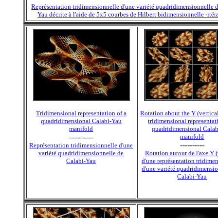
Représentation tridimensionnelle d'une variété quadridimensionnelle 
Yau décrite à l'aide de 5x5 courbes de Hilbert bidimensionnelle -itér
Tridimensional representation of a
Rotation about the Y (vertical
quadridimensional Calabi-Yau
tridimensional representat
manifold
quadridimensional Cala
----------
manifold
----------
Représentation tridimensionnelle d'une
variété quadridimensionnelle de
Rotation autour de l'axe Y (
Calabi-Yau
d'une représentation tridime
d'une variété quadridimensi
Calabi-Yau