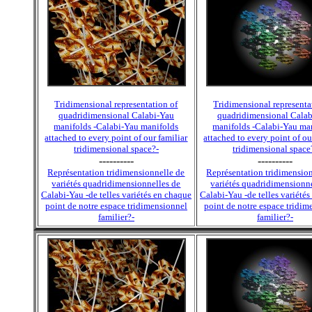
Tridimensional representation of
Tridimensional representa
quadridimensional Calabi-Yau
quadridimensional Cala
manifolds -Calabi-Yau manifolds
manifolds -Calabi-Yau ma
attached to every point of our familiar
attached to every point of ou
tridimensional space?-
tridimensional space
----------
----------
Représentation tridimensionnelle de
Représentation tridimensio
variétés quadridimensionnelles de
variétés quadridimensionn
Calabi-Yau -de telles variétés en chaque
Calabi-Yau -de telles variété
point de notre espace tridimensionnel
point de notre espace tridim
familier?-
familier?-