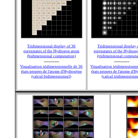
Tridimensional display of 36
Tridimensional display 
eigenstates of the Hydrogen atom
eigenstates of the Hydrog
(bidimensional computation)
(tridimensional computa
----------
----------
Visualisation tridimensionnelle de 36
Visualisation tridimensionne
états propres de l'atome d'Hydrogène
états propres de l'atome d'
(calcul bidimensionnel)
(calcul tridimensionn