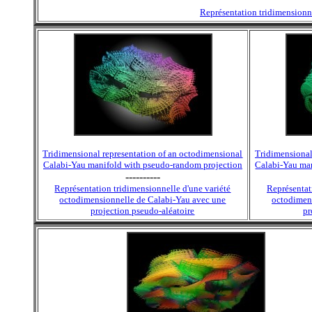
Représentation tridimensionn
Tridimensional representation of an octodimensional
Tridimensional
Calabi-Yau manifold with pseudo-random projection
Calabi-Yau ma
----------
Représentation tridimensionnelle d'une variété
Représentat
octodimensionnelle de Calabi-Yau avec une
octodimen
projection pseudo-aléatoire
pr