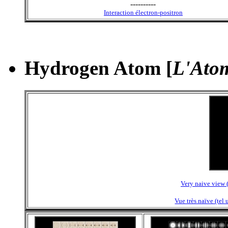
----------
Interaction électron-positron
Hydrogen Atom [
L'Ato
Very naive view 
Vue très naïve (tel