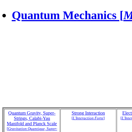
Quantum Mechanics [
M
Quantum Gravity, Super-
Strong Interaction
Elec
Strings, Calabi-Yau
[
L'Interaction Forte
]
[
L'Inte
Manifold and Planck Scale
[
Gravitation Quantique, Super-