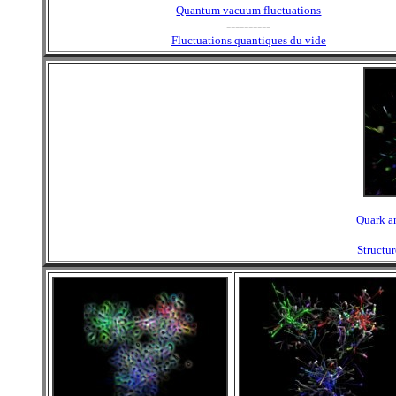
Quantum vacuum fluctuations
----------
Fluctuations quantiques du vide
Quark a
Structu