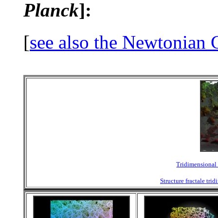
Planck
]
:
[
see also the Newtonian 
Tridimensional 
Structure fractale tri