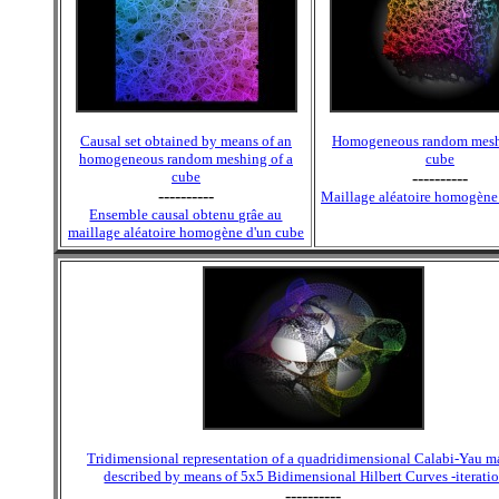
Causal set obtained by means of an
Homogeneous random mesh
homogeneous random meshing of a
cube
cube
----------
----------
Maillage aléatoire homogène
Ensemble causal obtenu grâe au
maillage aléatoire homogène d'un cube
Tridimensional representation of a quadridimensional Calabi-Yau m
described by means of 5x5 Bidimensional Hilbert Curves -iteratio
----------