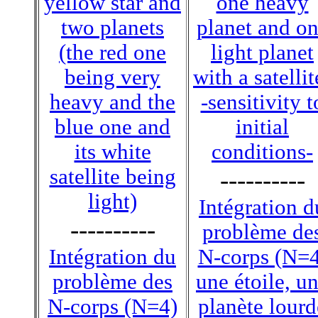
yellow star and
one heavy
two planets
planet and o
(the red one
light planet
being very
with a satellit
heavy and the
-sensitivity t
blue one and
initial
its white
conditions-
satellite being
----------
light)
Intégration d
----------
problème de
Intégration du
N-corps (N=4
problème des
une étoile, u
N-corps (N=4)
planète lourd