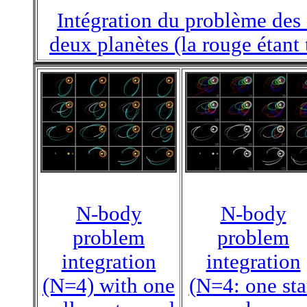
Intégration du problème des 
deux planètes (la rouge étant 
N-body
N-body
problem
problem
integration
integration
(N=4) with one
(N=4: one sta