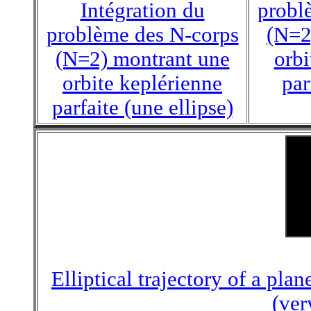
Intégration du
probl
problème des N-corps
(N=2
(N=2) montrant une
orbi
orbite keplérienne
par
parfaite (une ellipse)
Elliptical trajectory of a pla
(ver