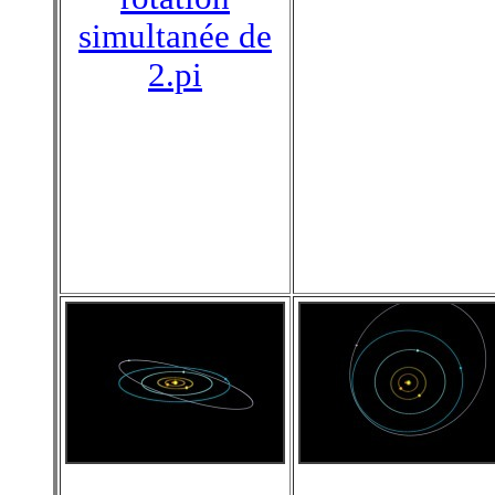
simultanée de
2.pi