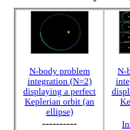
N-body problem
N-
integration (N=2)
int
displaying a perfect
displ
Keplerian orbit (an
Ke
ellipse)
----------
In