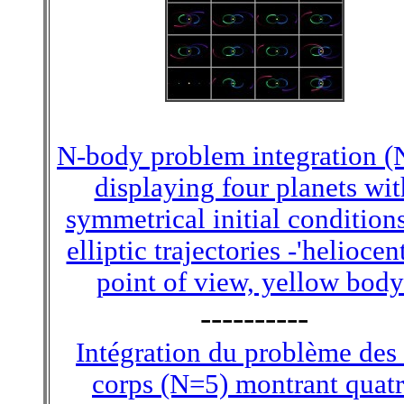
N-body problem integration (
displaying four planets wit
symmetrical initial condition
elliptic trajectories -'heliocent
point of view, yellow body
----------
Intégration du problème des
corps (N=5) montrant quat