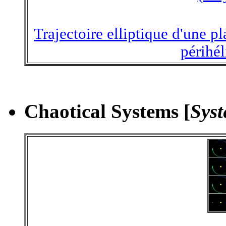
Trajectoire elliptique d'une p
périhél
Chaotical Systems [
Sys