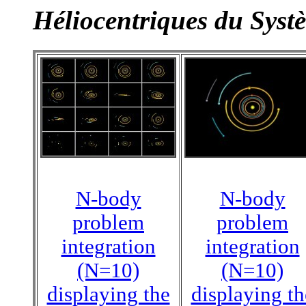
Héliocentriques du Syst
N-body
N-body
problem
problem
integration
integration
(N=10)
(N=10)
displaying the
displaying th