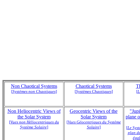
Non Chaotical Systems
Chaotical Systems
T
[
Systèmes non Chaotiques
]
[
Systèmes Chaotiques
]
[
L
Non Heliocentric Views of
Geocentric Views of the
"Jupi
the Solar System
Solar System
plane o
[
Vues non Héliocentriques du
[
Vues Géocentriques du Système
Système Solaire
]
Solaire
]
[
Le Syst
plan d
égal