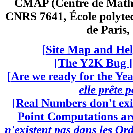
CMAP (Centre de Math
CNRS 7641, École polytec
de Paris
[
Site Map and Hel
[
The Y2K Bug [
[
Are we ready for the Yea
elle prête 
[
Real Numbers don't exi
Point Computations aren
n'existent pas dans les Ord