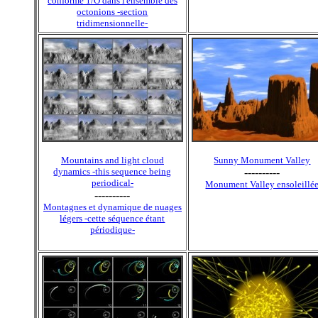
conforme 1/O dans l'ensemble des
octonions -section
tridimensionnelle-
Mountains and light cloud
Sunny Monument Valley
dynamics -this sequence being
----------
periodical-
Monument Valley ensoleillé
----------
Montagnes et dynamique de nuages
légers -cette séquence étant
périodique-