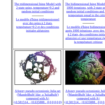
The tridimensional Ising Model with
The bidimensional Ising Model 
2-state spins, temperature=0.2 and
1000 iterations, with 2-state s
random initial conditions
random initial conditions and 
----------
temperature equal to the criti
temperature
Le modèle d'Ising tridimensionnel
----------
avec des spins à 2 états,
température=0.2 et des conditions
Le modèle d'Ising bidimensio
initiales aléatoires
après 1000 itérations, avec des
à 2 états, des conditions initi
aléatoires et une température é
la température critique
A foggy pseudo-octonionic Julia set
A foggy pseudo-octonionic Juli
('MandelBulb' like: a 'JuliaBulb')
('MandelBulb' like: a 'JuliaBu
computed with A=
computed with A=
(-0.581514...,+0.635888...,0,0,0,0,0,0)
(-0.581514...,+0.635888...,0,0,0,