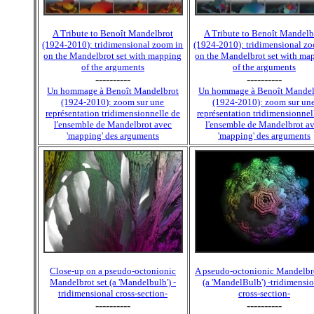
A Tribute to Benoît Mandelbrot
A Tribute to Benoît Mandelb
(1924-2010): tridimensional zoom in
(1924-2010): tridimensional z
on the Mandelbrot set with mapping
on the Mandelbrot set with ma
of the arguments
of the arguments
----------
----------
Un hommage à Benoît Mandelbrot
Un hommage à Benoît Mandel
(1924-2010): zoom sur une
(1924-2010): zoom sur un
représentation tridimensionnelle de
représentation tridimensionnel
l'ensemble de Mandelbrot avec
l'ensemble de Mandelbrot a
'mapping' des arguments
'mapping' des arguments
Close-up on a pseudo-octonionic
A pseudo-octonionic Mandelbro
Mandelbrot set (a 'Mandelbulb') -
(a 'MandelBulb') -tridimensi
tridimensional cross-section-
cross-section-
----------
----------