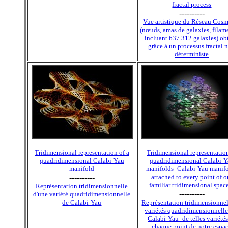
fractal process
----------
Vue artistique du Réseau Cos
(nœuds, amas de galaxies, filamen
incluant 637.312 galaxies) ob
grâce à un processus fractal 
déterministe
Tridimensional representation of a
Tridimensional representatio
quadridimensional Calabi-Yau
quadridimensional Calabi-
manifold
manifolds -Calabi-Yau manif
----------
attached to every point of o
familiar tridimensional spac
Représentation tridimensionnelle
----------
d'une variété quadridimensionnelle
de Calabi-Yau
Représentation tridimensionnel
variétés quadridimensionnelle
Calabi-Yau -de telles variété
chaque point de notre espa