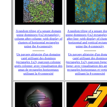
A random tiling of a square domain
A random tiling of a square d
using dominoes (1x2 rectangles) -
using dominoes (1x2 rectangles)
column after column- with display of
after line- with display of clust
clusters of horizontal rectangles
horizontal and vertical rectan
using the 4-connexity
using the 4-connexity
----------
----------
Un pavage aléatoire d'un domaine
Un pavage aléatoire d'un dom
carré utilisant des dominos
carré utilisant des domino
(rectangles 1x2) -parcours colonne
(rectangles 1x2) -parcours ligne
après colonne- avec visualisation des
ligne- avec visualisation des a
amas de rectangles horizontaux
rectangles horizontaux et vert
utilisant la 4-connexité
utilisant la 4-connexité