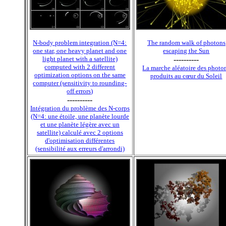
N-body problem integration (N=4:
The random walk of photons
one star, one heavy planet and one
escaping the Sun
light planet with a satellite)
----------
computed with 2 different
La marche aléatoire des photo
optimization options on the same
produits au cœur du Soleil
computer (sensitivity to rounding-
off errors)
----------
Intégration du problème des N-corps
(N=4: une étoile, une planète lourde
et une planète légère avec un
satellite) calculé avec 2 options
d'optimisation différentes
(sensibilité aux erreurs d'arrondi)