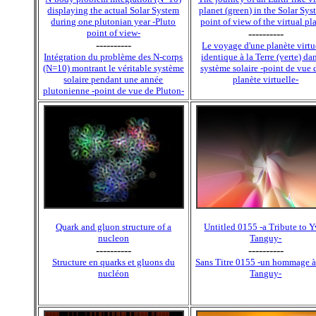
displaying the actual Solar System
planet (green) in the Solar Sys
during one plutonian year -Pluto
point of view of the virtual pl
point of view-
----------
----------
Le voyage d'une planète virtu
Intégration du problème des N-corps
identique à la Terre (verte) da
(N=10) montrant le véritable système
système solaire -point de vue 
solaire pendant une année
planète virtuelle-
plutonienne -point de vue de Pluton-
Quark and gluon structure of a
Untitled 0155 -a Tribute to 
nucleon
Tanguy-
----------
----------
Structure en quarks et gluons du
Sans Titre 0155 -un hommage à
nucléon
Tanguy-