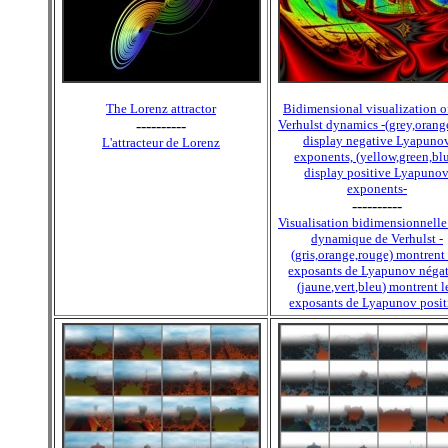
The Lorenz attractor
Bidimensional visualization o
----------
Verhulst dynamics -(grey,orang
display negative Lyapuno
L'attracteur de Lorenz
exponents, (yellow,green,bl
display positive Lyapuno
exponents-
----------
Visualisation bidimensionnelle
dynamique de Verhulst -
(gris,orange,rouge) montrent 
exposants de Lyapunov négat
(jaune,vert,bleu) montrent l
exposants de Lyapunov positi