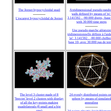
The Jeener hypocycloidal snail
A tridimensional pseudo-rand
----------
walk defined by means of 'pi'
3.141592... -90.000 digits, -base
L'escargot hypocycloïdal de Jeener
with 30.000 time steps
----------
Une pseudo-marche aléatoire
tridimensionnelle définie à l'aid
'pi': 3.141592... -90.000 chiffres
base 10- avec 30.000 pas de te
The level 3 cluster made of 8
24 evenly distributed points o
'Spectre' level 2 clusters with display
sphere by means of simulate
of all the key-points making
annealing
quadrilaterals (8 small and a big
----------
one)
24 points répartis équitablement