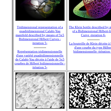
Tridimensional representation of a
The Klein bottle described by 
quadridimensional Calabi-Yau
of a Bidimensional Hilbert-l
manifold described by means of 5x5
Curve -iteration 6-
Bidimensional Hilbert Curves -
----------
iteration 5-
La bouteille de Klein décrite à 
----------
d'une courbe du type Hilbe
Représentation tridimensionnelle
bidimensionnelle -itération 
d'une variété quadridimensionnelle
de Calabi-Yau décrite à l'aide de 5x5
courbes de Hilbert bidimensionnelle -
itération 5-