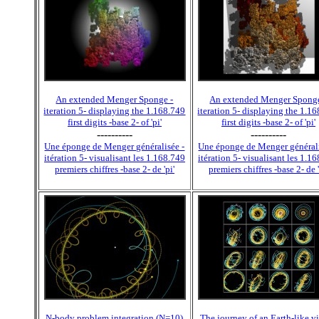
An extended Menger Sponge -
An extended Menger Sponge
iteration 5- displaying the 1.168.749
iteration 5- displaying the 1.1
first digits -base 2- of 'pi'
first digits -base 2- of 'pi'
----------
----------
Une éponge de Menger généralisée -
Une éponge de Menger générali
itération 5- visualisant les 1.168.749
itération 5- visualisant les 1.1
premiers chiffres -base 2- de 'pi'
premiers chiffres -base 2- de '
N-body problem integration (N=10)
The journey of an Earth-like vi