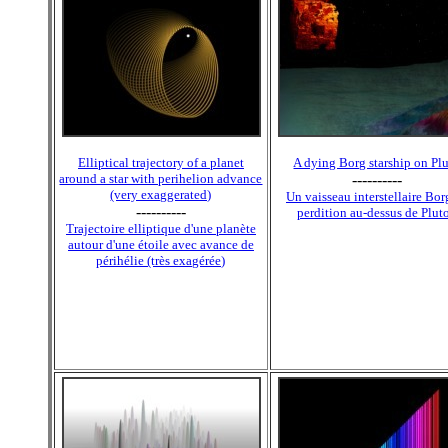
Elliptical trajectory of a planet
A dying Borg starship on Pl
around a star with perihelion advance
----------
(very exaggerated)
Un vaisseau interstellaire Bor
----------
perdition au-dessus de Plut
Trajectoire elliptique d'une planète
autour d'une étoile avec avance de
périhélie (très exagérée)