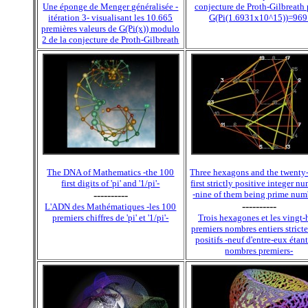
Une éponge de Menger généralisée -
conjecture de Proth-Gilbreath
itération 3- visualisant les 10.665
G(Pi(1.6931x10^15))=969
premières valeurs de G(Pi(x)) modulo
2 de la conjecture de Proth-Gilbreath
The DNA of Mathematics -the 100
Three hexagons and the twenty
first digits of 'pi' and '1/pi'-
first strictly positive integer n
----------
-nine of them being prime num
----------
L'ADN des Mathématiques -les 100
premiers chiffres de 'pi' et '1/pi'-
Trois hexagones et les vingt-
premiers nombres entiers stric
positifs -neuf d'entre-eux étan
nombres premiers-