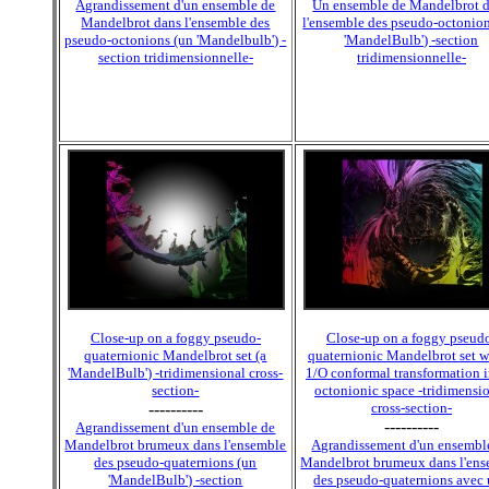
Agrandissement d'un ensemble de
Un ensemble de Mandelbrot 
Mandelbrot dans l'ensemble des
l'ensemble des pseudo-octonio
pseudo-octonions (un 'Mandelbulb') -
'MandelBulb') -section
section tridimensionnelle-
tridimensionnelle-
Close-up on a foggy pseudo-
Close-up on a foggy pseud
quaternionic Mandelbrot set (a
quaternionic Mandelbrot set w
'MandelBulb') -tridimensional cross-
1/O conformal transformation i
section-
octonionic space -tridimensi
----------
cross-section-
----------
Agrandissement d'un ensemble de
Mandelbrot brumeux dans l'ensemble
Agrandissement d'un ensembl
des pseudo-quaternions (un
Mandelbrot brumeux dans l'en
'MandelBulb') -section
des pseudo-quaternions avec