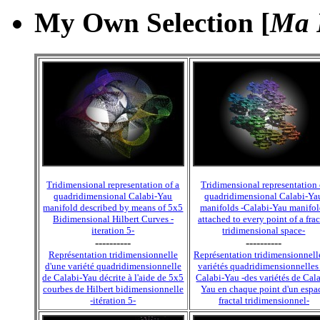
My Own Selection [
Ma 
Tridimensional representation of a
Tridimensional representation 
quadridimensional Calabi-Yau
quadridimensional Calabi-Ya
manifold described by means of 5x5
manifolds -Calabi-Yau manifol
Bidimensional Hilbert Curves -
attached to every point of a frac
iteration 5-
tridimensional space-
----------
----------
Représentation tridimensionnelle
Représentation tridimensionnell
d'une variété quadridimensionnelle
variétés quadridimensionnelles
de Calabi-Yau décrite à l'aide de 5x5
Calabi-Yau -des variétés de Cal
courbes de Hilbert bidimensionnelle
Yau en chaque point d'un espa
-itération 5-
fractal tridimensionnel-