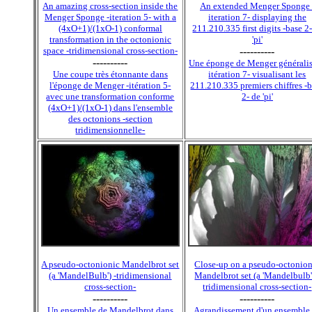
An amazing cross-section inside the
An extended Menger Sponge 
Menger Sponge -iteration 5- with a
iteration 7- displaying the
(4xO+1)/(1xO-1) conformal
211.210.335 first digits -base 2-
transformation in the octonionic
'pi'
space -tridimensional cross-section-
----------
----------
Une éponge de Menger généralis
Une coupe très étonnante dans
itération 7- visualisant les
l'éponge de Menger -itération 5-
211.210.335 premiers chiffres -
avec une transformation conforme
2- de 'pi'
(4xO+1)/(1xO-1) dans l'ensemble
des octonions -section
tridimensionnelle-
A pseudo-octonionic Mandelbrot set
Close-up on a pseudo-octonion
(a 'MandelBulb') -tridimensional
Mandelbrot set (a 'Mandelbulb'
cross-section-
tridimensional cross-section-
----------
----------
Un ensemble de Mandelbrot dans
Agrandissement d'un ensemble