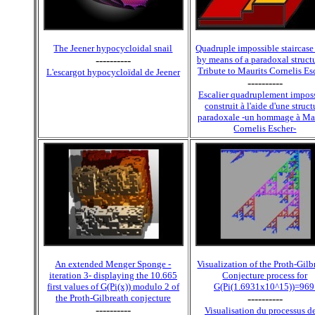
The Jeener hypocycloidal snail
Quadruple impossible staircase
----------
by means of a paradoxal structu
Tribute to Maurits Cornelis Es
L'escargot hypocycloïdal de Jeener
----------
Escalier quadruplement impos
construit à l'aide d'une struct
paradoxale -un hommage à Ma
Cornelis Escher-
An extended Menger Sponge -
Visualization of the Proth-Gilb
iteration 3- displaying the 10.665
Conjecture process for
first values of G(Pi(x)) modulo 2 of
G(Pi(1.6931x10^15))=969
the Proth-Gilbreath conjecture
----------
----------
Visualisation du processus de