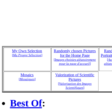
My Own Selection
Randomly chosen Pictures
Rand
[
Ma Propre Sélection
]
for the Home Page
Portra
[
Images choisies aléatoirement
[
Au
pour la page d'accueil
]
aléat
Mosaics
Valorization of Scientific
[
Mosaïques
]
Pictures
[
Valorisation des Images
Scientifiques
]
Best Of
: