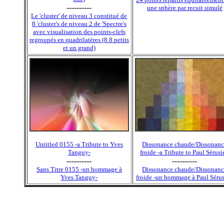
----------
une sphère par recuit simulé
Le 'cluster' de niveau 3 constitué de
8 'cluster's de niveau 2 de 'Spectre's
avec visualisation des points-clefs
regroupés en quadrilatères (8 8 petits
et un grand)
Untitled 0155 -a Tribute to Yves
Dissonance chaude/Dissonan
Tanguy-
froide -a Tribute to Paul Sérusi
----------
----------
Sans Titre 0155 -un hommage à
Dissonance chaude/Dissonan
Yves Tanguy-
froide -un hommage à Paul Sérus