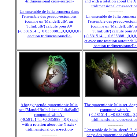
-tridimensional cross-section-
and with a rotation about the X 
----------
tridimensional cross-sectio
----------
Un ensemble de Julia brumeux dans
l'ensemble des pseudo-octonions
Un ensemble de Julia brumeux
(comme un 'MandelBulb': un
l'ensemble des pseudo-octon
'JuliaBulb') calculé pour A=
(comme un 'MandelBulb': 
(-0.581514...,+0.635888...,0,0,0,0,0,0)
'JuliaBulb') calculé pour A
-section tridimensionnelle-
(-0.581514...,+0.635888...,0,0,0,
et avec une rotation autour de l
-section tridimensionnelle
A foggy pseudo-quaternionic Julia
The quaternionic Julia set -deg
set ('MandelBulb' like: a 'JuliaBulb')
computed with A=
computed with A=
(-0.581514...,+0.635888...,0,0
(-0.581514...,+0.635888...,0,0) and
tridimensional cross-sectio
with a rotation about the Y axis -
----------
tridimensional cross-section-
L'ensemble de Julia -degré=2- d
----------
corps des quaternions calculé