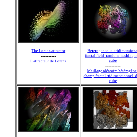
The Lorenz attractor
Heterogeneous -tridimensiona
----------
fractal field- random meshing o
cube
L'attracteur de Lorenz
----------
Maillage aléatoire hétérogène
champ fractal tridimensionnel- 
cube