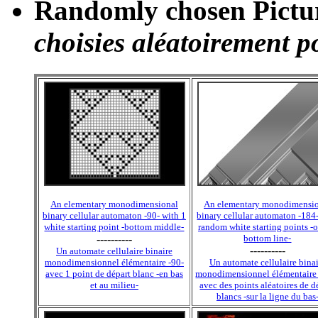
Randomly chosen Pictur
choisies aléatoirement p
An elementary monodimensional
An elementary monodimensi
binary cellular automaton -90- with 1
binary cellular automaton -184
white starting point -bottom middle-
random white starting points -o
----------
bottom line-
----------
Un automate cellulaire binaire
monodimensionnel élémentaire -90-
Un automate cellulaire bina
avec 1 point de départ blanc -en bas
monodimensionnel élémentaire
et au milieu-
avec des points aléatoires de d
blancs -sur la ligne du bas