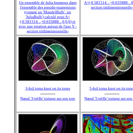
Un ensemble de Julia brumeux dans
A=(-0.581514...,+0.635888...,0
l'ensemble des pseudo-quaternions
section tridimensionnelle-
(comme un 'MandelBulb': un
'JuliaBulb') calculé pour A=
(-0.581514...,+0.635888...,0,0,0) et
avec une rotation autour de l'axe Y -
section tridimensionnelle-
3-foil torus knot on its torus
5-foil torus knot on its toru
----------
----------
Nœud '3-trèfle' torique sur son tore
Nœud '5-trèfle' torique sur son