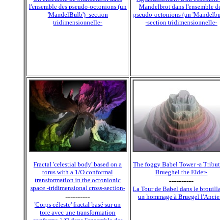
l'ensemble des pseudo-octonions (un
Mandelbrot dans l'ensemble d
'MandelBulb') -section
pseudo-octonions (un 'Mandelbu
tridimensionnelle-
-section tridimensionnelle-
Fractal 'celestial body' based on a
The foggy Babel Tower -a Tribut
torus with a 1/O conformal
Brueghel the Elder-
transformation in the octonionic
----------
space -tridimensional cross-section-
La Tour de Babel dans le brouilla
----------
un hommage à Bruegel l'Ancie
'Corps céleste' fractal basé sur un
tore avec une transformation