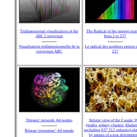
Tridimensional visualization of the
The Radical of the integer nu
ABC Conjecture
from 2 to 257
----------
----------
Visualisation tridimensionnelle de la
Le radical des nombres entiers 
conjecture ABC
257
'Organic' network -64 nodes-
Artistic view of the Cosmic 
----------
(nodes, galaxy clusters, filament
including 637.312 galaxies) ob
Réseau 'organique' -64 nœuds
by means of a non determinis