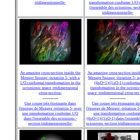
tridimensionnelle-
transformation conforme 1/O 
l'ensemble des octonions -sec
tridimensionnelle-
An amazing cross-section inside the
An amazing cross-section insid
Menger Sponge -iteration 5- with a
Menger Sponge -iteration 5- w
1/O conformal transformation in the
(4xO+1)/(1xO-1) conforma
octonionic space -tridimensional
transformation in the octoni
cross-section-
space -tridimensional cross-sec
----------
----------
Une coupe très étonnante dans
Une coupe très étonnante d
l'éponge de Menger -itération 5- avec
l'éponge de Menger -itération 5
une transformation conforme 1/O
une transformation confor
dans l'ensemble des octonions -
(4xO+1)/(1xO-1) dans l'ensemb
section tridimensionnelle-
octonions -section tridimension