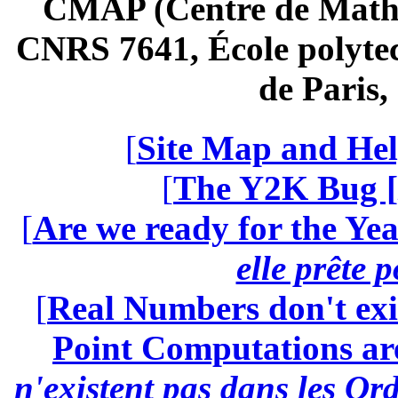
CMAP (Centre de Math
CNRS 7641, École polytec
de Paris
[
Site Map and Hel
[
The Y2K Bug [
[
Are we ready for the Yea
elle prête 
[
Real Numbers don't exi
Point Computations aren
n'existent pas dans les Ord