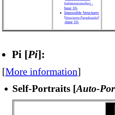
bidimensionnelles
-
]
base 10-
Impossible Structures
[
]
Structures Paradoxales
-base 10-
Pi [
Pi
]
:
[
More information
]
Self-Portraits [
Auto-Port