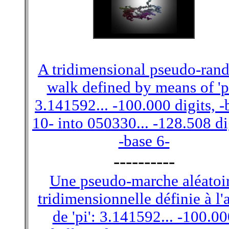
A tridimensional pseudo-ran
walk defined by means of 'pi
3.141592... -100.000 digits, -
10- into 050330... -128.508 di
-base 6-
----------
Une pseudo-marche aléatoi
tridimensionnelle définie à l'
de 'pi': 3.141592... -100.0