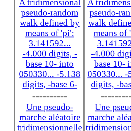
A tridimensional
A tridimens
pseudo-random
pseudo-ra
walk defined by
walk defin
means of 'pi':
means of '
3.141592...
3.141592
-4.000 digits, -
-4.000 digi
base 10- into
base 10- 
050330... -5.138
050330... -
digits, -base 6-
digits, -ba
----------
--------
Une pseudo-
Une pseu
marche aléatoire
marche aléa
tridimensionnelle
tridimensio