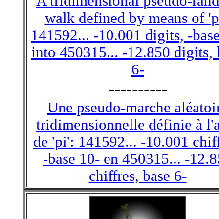
A tridimensional pseudo-ran
walk defined by means of 'pi
141592... -10.001 digits, -bas
into 450315... -12.850 digits,
6-
----------
Une pseudo-marche aléatoi
tridimensionnelle définie à l'
de 'pi': 141592... -10.001 chiff
-base 10- en 450315... -12.
chiffres, base 6-