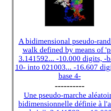
A bidimensional pseudo-ran
walk defined by means of 'pi
3.141592... -10.000 digits, -
10- into 021003... -16.607 digi
base 4-
----------
Une pseudo-marche aléatoi
bidimensionnelle définie à l'