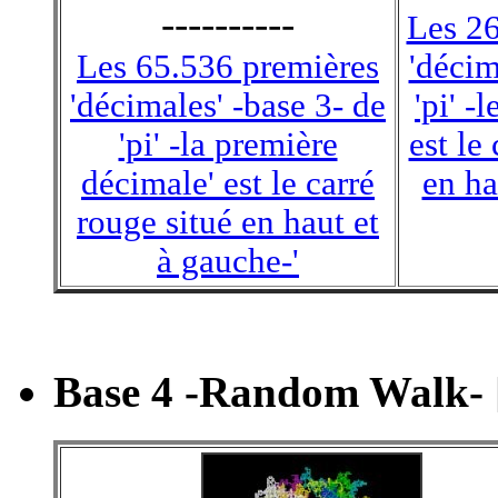
----------
Les 26
Les 65.536 premières
'décim
'décimales' -base 3- de
'pi' -
'pi' -la première
est le
décimale' est le carré
en ha
rouge situé en haut et
à gauche-'
Base 4 -Random Walk- 