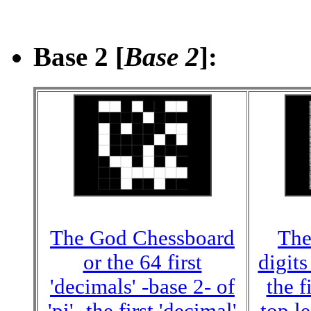
Base 2 [
Base 2
]
:
The God Chessboard
The
or the 64 first
digits
'decimals' -base 2- of
the fi