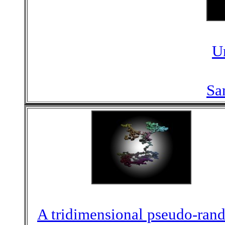
U
Sa
A tridimensional pseudo-ran