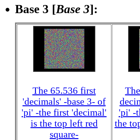
Base 3 [
Base 3
]
:
The 65.536 first
The
'decimals' -base 3- of
decim
'pi' -the first 'decimal'
'pi' -
is the top left red
the to
square-