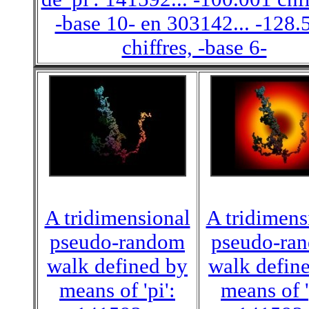
-base 10- en 303142... -128.
chiffres, -base 6-
A tridimensional
A tridimens
pseudo-random
pseudo-ra
walk defined by
walk defin
means of 'pi':
means of '