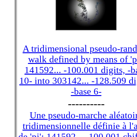
A tridimensional pseudo-ran
walk defined by means of 'pi
141592... -100.001 digits, -b
10- into 303142... -128.509 di
-base 6-
----------
Une pseudo-marche aléatoi
tridimensionnelle définie à l'
de 'pi': 141592... -100.001 chif