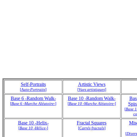
Self-Portraits
Artistic Views
[
Auto-Portraits
]
[
Vues artistiques
]
Base 6 -Random Walk-
Base 10 -Random Walk-
Bas
[
Base 6 -Marche Aléatoire-
]
[
Base 10 -Marche Aléatoire-
]
Spir
[
Base 1
co
Base 10 -Helix-
Fractal Squares
Mis
[
Base 10 -Hélice-
]
[
Carrés fractals
]
[
Divers