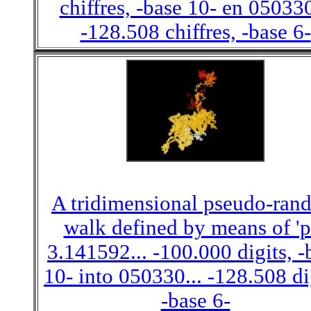
chiffres, -base 10- en 050330
-128.508 chiffres, -base 6-
A tridimensional pseudo-ran
walk defined by means of 'pi
3.141592... -100.000 digits, -
10- into 050330... -128.508 di
-base 6-