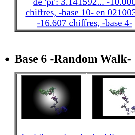
de 'pi': 3.141592... -10.00
chiffres, -base 10- en 021003
-16.607 chiffres, -base 4-
Base 6 -Random Walk- 