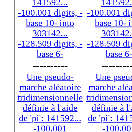
141592...
141592.
-100.001 digits, -
-100.001 dig
base 10- into
base 10- 
303142...
303142.
-128.509 digits, -
-128.509 dig
base 6-
base 6
----------
--------
Une pseudo-
Une pseu
marche aléatoire
marche aléa
tridimensionnelle
tridimensio
définie à l'aide
définie à l
de 'pi': 141592...
de 'pi': 141
-100.001
-100.00