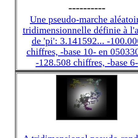
----------
Une pseudo-marche aléatoi
tridimensionnelle définie à l'
de 'pi': 3.141592... -100.0
chiffres, -base 10- en 050330
-128.508 chiffres, -base 6-