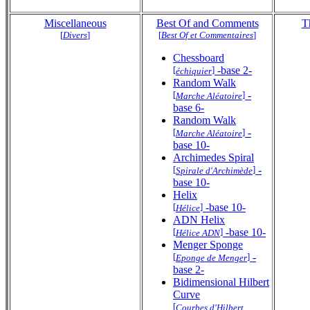
Miscellaneous
Best Of and Comments
T
[
Divers
]
[
Best Of et Commentaires
]
Chessboard
[
]
-base 2-
échiquier
Random Walk
[
]
-
Marche Aléatoire
base 6-
Random Walk
[
]
-
Marche Aléatoire
base 10-
Archimedes Spiral
[
]
-
Spirale d'Archimède
base 10-
Helix
[
]
-base 10-
Hélice
ADN Helix
[
]
-base 10-
Hélice ADN
Menger Sponge
[
]
-
Eponge de Menger
base 2-
Bidimensional Hilbert
Curve
[
Courbes d'Hilbert