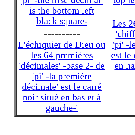
'pi' -the first 'decimal'
top l
is the bottom left
black square-
Les 2
----------
'chif
L'échiquier de Dieu ou
'pi' -
les 64 premières
est le
'décimales' -base 2- de
en ha
'pi' -la première
décimale' est le carré
noir situé en bas et à
gauche-'