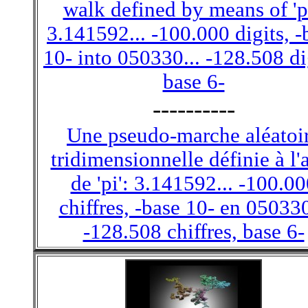
walk defined by means of 'pi
3.141592... -100.000 digits, -
10- into 050330... -128.508 di
base 6-
----------
Une pseudo-marche aléatoi
tridimensionnelle définie à l'
de 'pi': 3.141592... -100.0
chiffres, -base 10- en 050330
-128.508 chiffres, base 6-