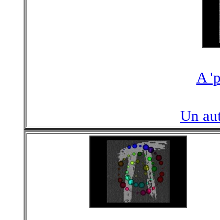
A 'p
Un aut