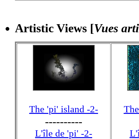
Artistic Views [
Vues arti
The 'pi' island -2-
The 
----------
L'île de 'pi' -2-
L'