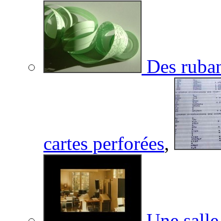
Des ruban
cartes perforées
,
Une salle