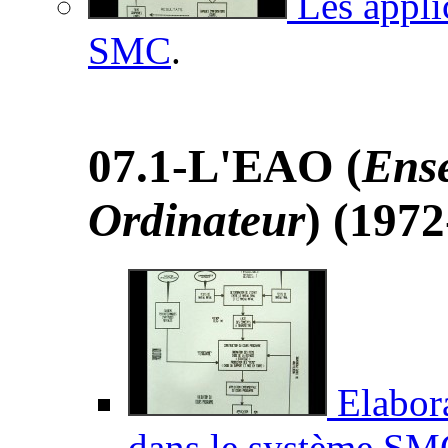
Les appli
SMC
.
07.1-L'EAO (
Ense
Ordinateur
) (1972
Elabora
dans le système S