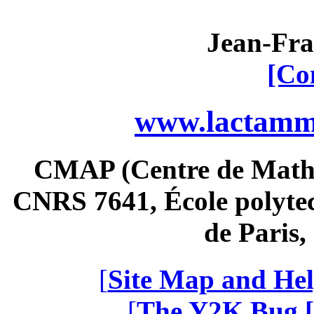
Jean-Fra
[Co
www.lactamme
CMAP (Centre de Math
CNRS 7641, École polytec
de Paris
[
Site Map and Hel
[
The Y2K Bug [