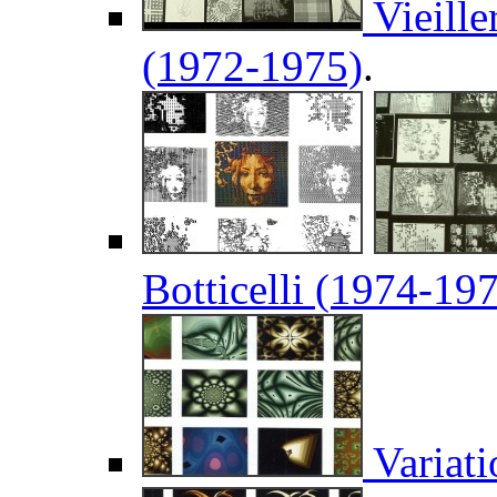
Vieille
(1972-1975)
.
Botticelli (1974-19
Variati