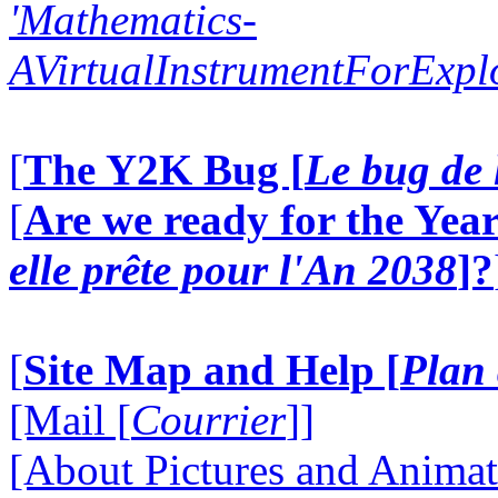
'Mathematics-
AVirtualInstrumentForExp
[
The Y2K Bug [
Le bug de 
[
Are we ready for the Year
elle prête pour l'An 2038
]?
[
Site Map and Help [
Plan 
[Mail [
Courrier
]]
[About Pictures and Animat