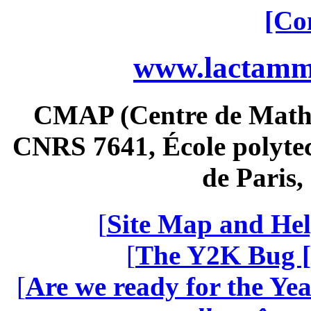
[Co
www.lactamme
CMAP (Centre de Math
CNRS 7641, École polytec
de Paris
[
Site Map and Hel
[
The Y2K Bug [
[
Are we ready for the Yea