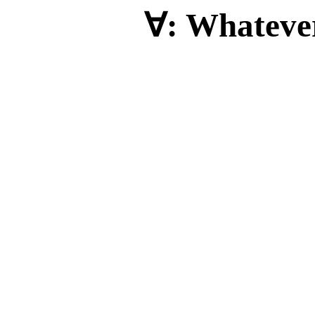
∀
: Whateve