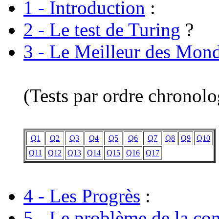
1 - Introduction
:
2 - Le test de Turing
?
3 - Le Meilleur des Mon
(Tests par ordre chronol
Q1
Q2
Q3
Q4
Q5
Q6
Q7
Q8
Q9
Q10
Q11
Q12
Q13
Q14
Q15
Q16
Q17
4 - Les Progrès
:
5 - Le problème de la co