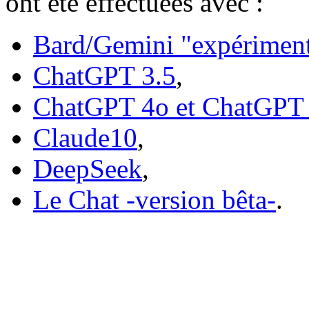
ont été effectuées avec :
Bard/Gemini "expériment
ChatGPT 3.5
,
ChatGPT 4o et ChatGPT
Claude10
,
DeepSeek
,
Le Chat -version bêta-
.