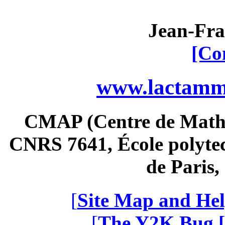
Jean-Fra
[Co
www.lactamme
CMAP (Centre de Math
CNRS 7641, École polytec
de Paris
[
Site Map and Hel
[
The Y2K Bug [