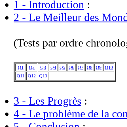
1 - Introduction
:
2 - Le Meilleur des Mon
(Tests par ordre chronol
Q1
Q2
Q3
Q4
Q5
Q6
Q7
Q8
Q9
Q10
Q11
Q12
Q13
3 - Les Progrès
:
4 - Le problème de la co
5 - Conclusion
: