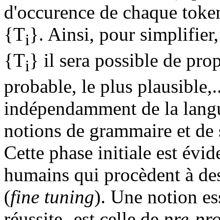
d'occurence de chaque token 
{T
}. Ainsi, pour simplifier,
i
{T
} il sera possible de pro
i
probable, le plus plausible,
indépendamment de la langu
notions de grammaire et de 
Cette phase initiale est évi
humains qui procèdent à des 
(
fine tuning
). Une notion ess
réussite- est celle de
pre-pr