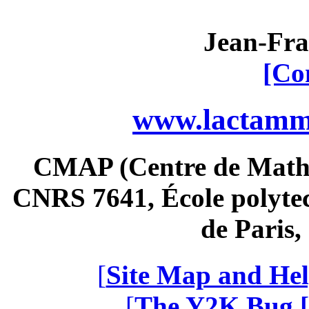
Jean-Fra
[Co
www.lactamme
CMAP (Centre de Math
CNRS 7641, École polytec
de Paris
[
Site Map and Hel
[
The Y2K Bug [