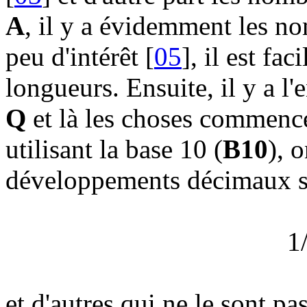
A
, il y a évidemment les no
peu d'intérêt [
05
], il est fa
longueurs. Ensuite, il y a l
Q
et là les choses commence
utilisant la base 10 (
B10
), 
développements décimaux sim
1
et d'autres qui ne le sont pas