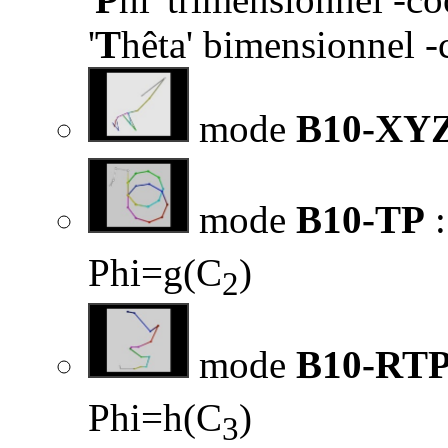
'
T
hêta' bimensionnel -
mode
B10-XY
mode
B10-TP
:
Phi=g(C
)
2
mode
B10-RT
Phi=h(C
)
3