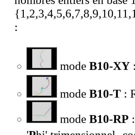
{1,2,3,4,5,6,7,8,9,10,11
:
mode
B10-XY
mode
B10-T
: 
mode
B10-RP
:
'
P
hi' trimensionnel -c