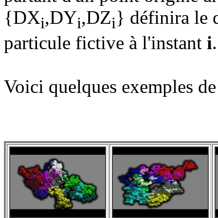
{DX
,DY
,DZ
} définira le
i
i
i
particule fictive à l'instant
i
.
Voici quelques exemples de 