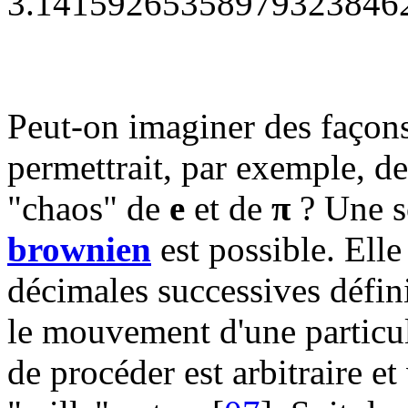
3.14159265358979323846
Peut-on imaginer des façons
permettrait, par exemple, d
"chaos" de
e
et de
π
? Une s
brownien
est possible. Elle
décimales successives défin
le mouvement d'une particul
de procéder est arbitraire e