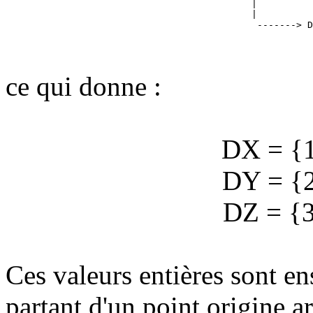
                                            |          
                                            |          
ce qui donne :
DX = {1,
DY = {2,
DZ = {3,
Ces valeurs entières sont en
partant d'un point origine ar