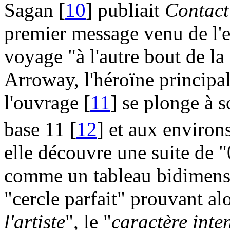
Sagan [
10
] publiait
Contact
premier message venu de l'e
voyage "à l'autre bout de la 
Arroway, l'héroïne principal
l'ouvrage [
11
] se plonge à s
base 11 [
12
] et aux environ
elle découvre une suite de "
comme un tableau bidimensi
"cercle parfait" prouvant alo
l'artiste
", le "
caractère inte