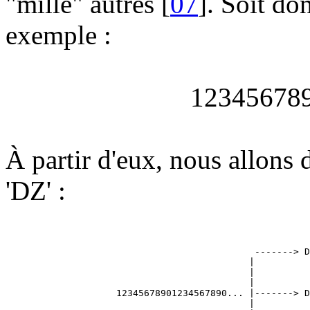
"mille" autres [
07
]. Soit do
exemple :
123456789
À partir d'eux, nous allons 
'DZ' :
                                             -------> D
                                            |          
                                            |          
                                            |          
                    12345678901234567890... |-------> D
                                            |          