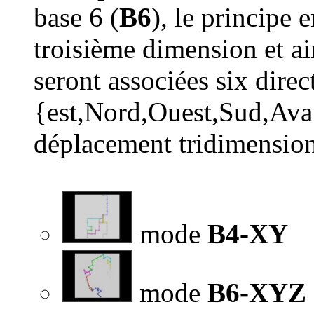
base 6 (
B6
), le principe 
troisième dimension et ai
seront associées six direc
{est,Nord,Ouest,Sud,Avan
déplacement tridimension
mode
B4-XY
mode
B6-XYZ