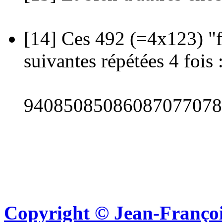
[14]
Ces 492 (=4x123) "fa
suivantes répétées 4 fois 
94085085086087077078
Copyright © Jean-Françoi