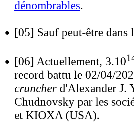
dénombrables
.
[05]
Sauf peut-être dans l
1
[06]
Actuellement, 3.10
record battu le 02/04/20
cruncher
d'Alexander J. Y
Chudnovsky par les soci
et KIOXA (USA).