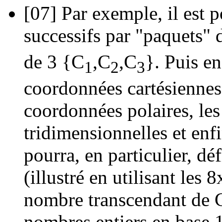
[07]
Par exemple, il est p
successifs par "paquets" 
de 3 {C
,C
,C
}. Puis en
1
2
3
coordonnées cartésiennes
coordonnées polaires, le
tridimensionnelles et enf
pourra, en particulier, dé
(illustré en utilisant le
nombre transcendant de C
nombres entiers en base 1