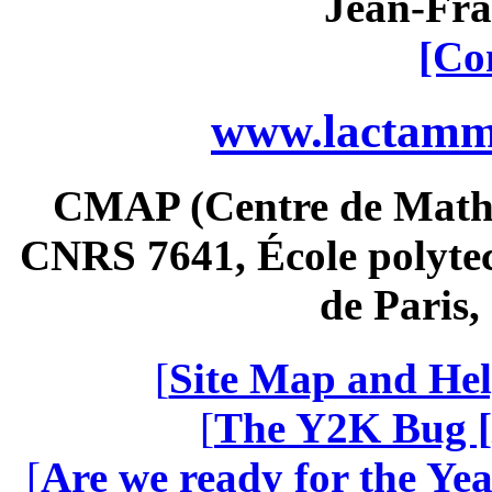
Jean-Fra
[Co
www.lactamme
CMAP (Centre de Math
CNRS 7641, École polytec
de Paris
[
Site Map and Hel
[
The Y2K Bug [
[
Are we ready for the Yea