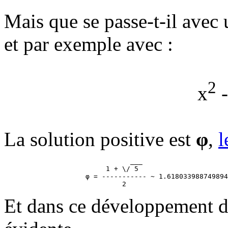
Mais que se passe-t-il avec
et par exemple avec :
2
x
-
La solution positive est
φ
,
l
                               ___

                         1 + \/ 5

                    φ = ----------- ~ 1.618033988749894
Et dans ce développement dé