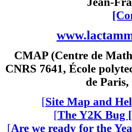
Jean-Fra
[Co
www.lactamme
CMAP (Centre de Math
CNRS 7641, École polytec
de Paris
[
Site Map and Hel
[
The Y2K Bug [
[
Are we ready for the Yea