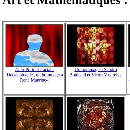
Auto-Portrait fractal -
Un hommage à Sandro
'Décalcomanie', un hommage à
Botticelli et Victor Vasarely-
.
René Magritte-
.