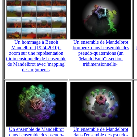
Un hommage à Benoît
Un ensemble de Mandelbrot
Mandelbrot (1924-2010) :
brumeux dans l'ensemble des
zoom sur une représentation
pseudo-quaternions (un
tridimensionnelle de l'ensemble
'MandelBulb') -section
de Mandelbrot avec 'mapping'
tridimensionnelle-
.
des arguments
.
Un ensemble de Mandelbrot
Un ensemble de Mandelbrot
dans l'ensemble des pseudo-
dans l'ensemble des pseudo-