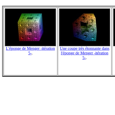
L'éponge de Menger -itération
Une coupe très étonnante dans
5-
.
l'éponge de Menger -itération
5-
.