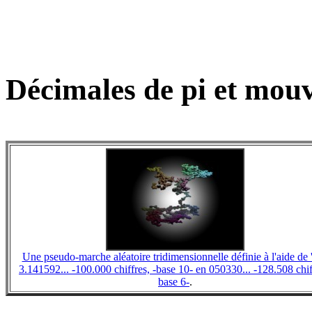
Décimales de pi et mou
Une pseudo-marche aléatoire tridimensionnelle définie à l'aide de 'p
3.141592... -100.000 chiffres, -base 10- en 050330... -128.508 chif
base 6-
.