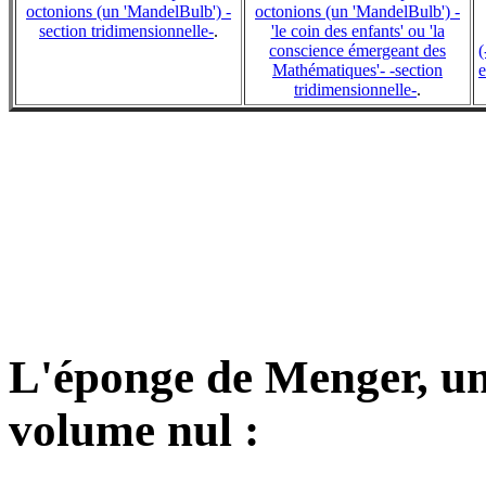
octonions (un 'MandelBulb') -
octonions (un 'MandelBulb') -
section tridimensionnelle-
.
'le coin des enfants' ou 'la
conscience émergeant des
(
Mathématiques'- -section
e
tridimensionnelle-
.
L'éponge de Menger, une
volume nul :