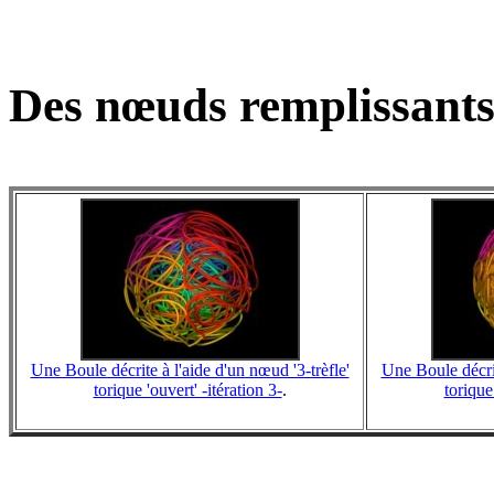
Des nœuds remplissants
Une Boule décrite à l'aide d'un nœud '3-trèfle'
Une Boule décrit
torique 'ouvert' -itération 3-
.
torique