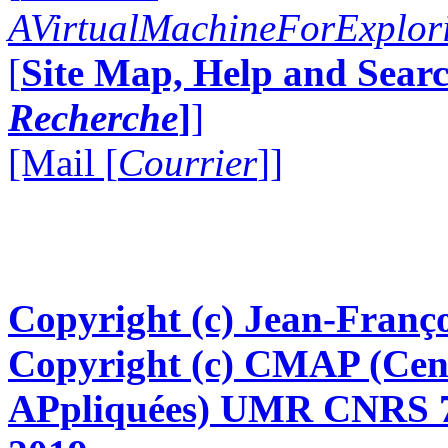
AVirtualMachineForExplo
[
Site Map, Help and Searc
Recherche
]
]
[Mail [
Courrier
]]
Copyright (c) Jean-Franço
Copyright (c) CMAP (Cen
APpliquées) UMR CNRS 76