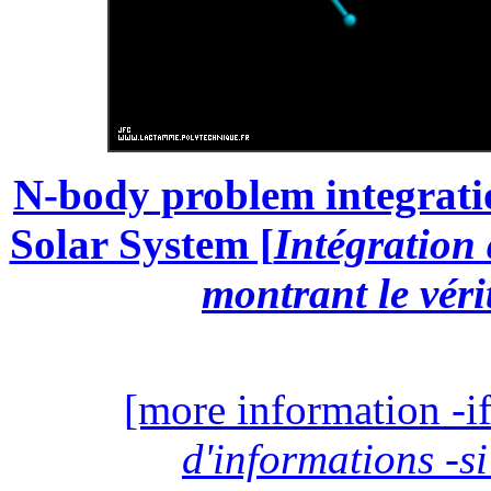
N-body problem integratio
Solar System [
Intégration
montrant le véri
[more information -if
d'informations -si