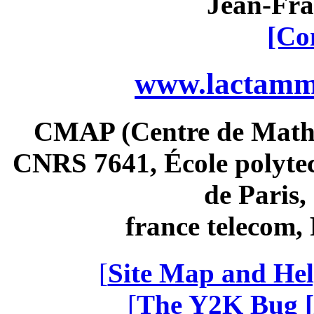
Jean-Fra
[Co
www.lactamme
CMAP (Centre de Math
CNRS 7641, École polytec
de Paris
france telecom
[
Site Map and Hel
[
The Y2K Bug [