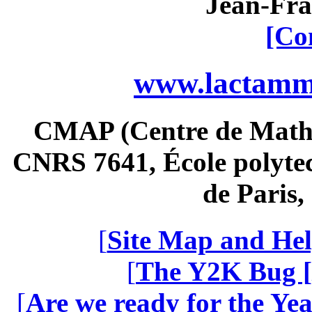
Jean-Fra
[Co
www.lactamme
CMAP (Centre de Math
CNRS 7641, École polytec
de Paris
[
Site Map and Hel
[
The Y2K Bug [
[
Are we ready for the Yea