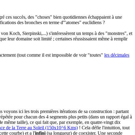
gré ces succès, des "choses" bien quotidiennes échappaient à une
ifications des bronches en terme d'"atomes" euclidiens ?
von Koch, Sierpinski,...) s'intéressèrent un temps à des "monstres", et
que leur domaine soit limité ; certaines réussissaient même à remplir
exactement (tout comme il est impossible de voir "toutes"
les décimales
s voyons ici les trois premières itérations de sa construction : partant
e répétée pour chacun des 4 segments plus petits (dans un rapport égal à
 de même taille), ce qui fait que, par exemple, en quatre-vingt dix
nce de la Terre au Soleil (150x10^6 Kms)
! Cela défie l'intuition, tout
ette courbe) et a l'
infini
(sa longueur) de coexister. Une seconde