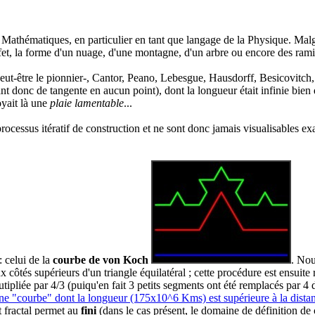
s Mathématiques, en particulier en tant que langage de la Physique. Mal
ffet, la forme d'un nuage, d'une montagne, d'un arbre ou encore des ram
eut-être le pionnier-, Cantor, Peano, Lebesgue, Hausdorff, Besicovitch, 
t donc de tangente en aucun point), dont la longueur était infinie bien 
oyait là une
plaie lamentable
...
 processus itératif de construction et ne sont donc jamais visualisables 
: celui de la
courbe de von Koch
. Nou
x côtés supérieurs d'un triangle équilatéral ; cette procédure est ensuit
mutipliée par 4/3 (puiqu'en fait 3 petits segments ont été remplacés par 4
ne "courbe" dont la longueur (175x10^6 Kms) est supérieure à la dista
t fractal permet au
fini
(dans le cas présent, le domaine de définition de c