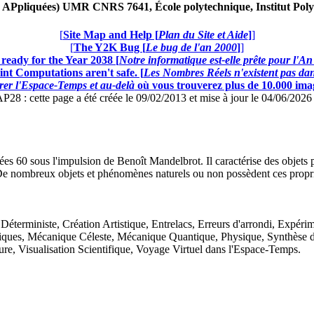
Ppliquées) UMR CNRS 7641, École polytechnique, Institut Poly
[
Site Map and Help [
Plan du Site et Aide
]
]
[
The Y2K Bug [
Le bug de l'an 2000
]
]
ready for the Year 2038 [
Notre informatique est-elle prête pour l'A
nt Computations aren't safe. [
Les Nombres Réels n'existent pas dans
er l'Espace-Temps et au-delà
où vous trouverez plus de 10.000 image
: cette page a été créée le 09/02/2013 et mise à jour le 04/06/202
s 60 sous l'impulsion de Benoît Mandelbrot. Il caractérise des objets po
De nombreux objets et phénomènes naturels ou non possèdent ces proprié
terministe, Création Artistique, Entrelacs, Erreurs d'arrondi, Expérime
hématiques, Mécanique Céleste, Mécanique Quantique, Physique, Synthèse 
e, Visualisation Scientifique, Voyage Virtuel dans l'Espace-Temps.