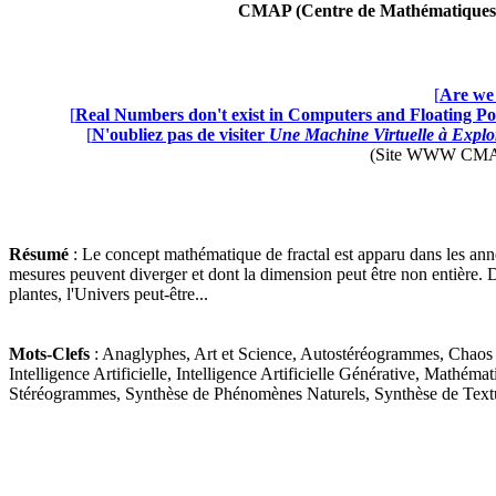
CMAP (Centre de Mathématiques A
[
Are we 
[
Real Numbers don't exist in Computers and Floating Poi
[
N'oubliez pas de visiter
Une Machine Virtuelle à Explor
(Site WWW CMAP28 
Résumé
: Le concept mathématique de fractal est apparu dans les année
mesures peuvent diverger et dont la dimension peut être non entière. 
plantes, l'Univers peut-être...
Mots-Clefs
: Anaglyphes, Art et Science, Autostéréogrammes, Chaos Dé
Intelligence Artificielle, Intelligence Artificielle Générative, Mat
Stéréogrammes, Synthèse de Phénomènes Naturels, Synthèse de Textur