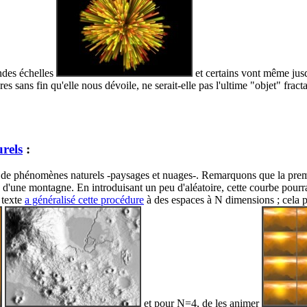
ndes échelles
et certains vont même jusqu
es sans fin qu'elle nous dévoile, ne serait-elle pas l'ultime "objet" fracta
rels
:
e de phénomènes naturels -paysages et nuages-. Remarquons que la premi
te d'une montagne. En introduisant un peu d'aléatoire, cette courbe pourr
 texte
a généralisé cette procédure
à des espaces à N dimensions ; cela
et pour N=4, de les animer