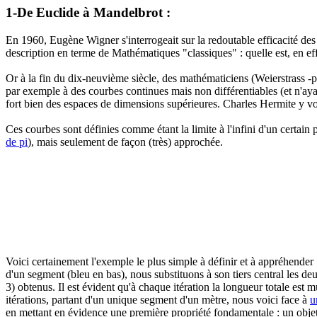
1-De Euclide à Mandelbrot :
En 1960, Eugène Wigner s'interrogeait sur la redoutable efficacité de
description en terme de Mathématiques "classiques" : quelle est, en e
Or à la fin du dix-neuvième siècle, des mathématiciens (Weierstrass -p
par exemple à des courbes continues mais non différentiables (et n'ayan
fort bien des espaces de dimensions supérieures. Charles Hermite y v
Ces courbes sont définies comme étant la limite à l'infini d'un certain
de pi
), mais seulement de façon (très) approchée.
Voici certainement l'exemple le plus simple à définir et à appréhender 
d'un segment (bleu en bas), nous substituons à son tiers central les deu
3) obtenus. Il est évident qu'à chaque itération la longueur totale est 
itérations, partant d'un unique segment d'un mètre, nous voici face à
u
en mettant en évidence une première propriété fondamentale : un obje