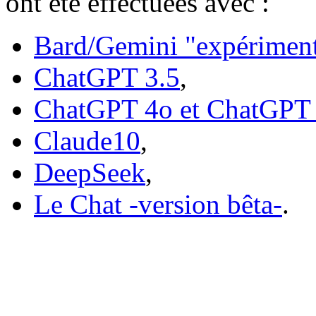
ont été effectuées avec :
Bard/Gemini "expériment
ChatGPT 3.5
,
ChatGPT 4o et ChatGPT
Claude10
,
DeepSeek
,
Le Chat -version bêta-
.