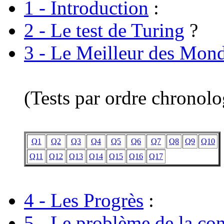
1 - Introduction
:
2 - Le test de Turing
?
3 - Le Meilleur des Mon
(Tests par ordre chronol
Q1
Q2
Q3
Q4
Q5
Q6
Q7
Q8
Q9
Q10
Q11
Q12
Q13
Q14
Q15
Q16
Q17
4 - Les Progrès
:
5 - Le problème de la co