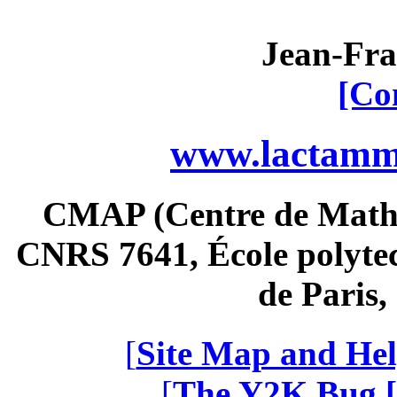
Jean-Fra
[Co
www.lactamme
CMAP (Centre de Math
CNRS 7641, École polytec
de Paris
[
Site Map and Hel
[
The Y2K Bug [