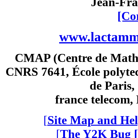
Jean-Fra
[Co
www.lactamme
CMAP (Centre de Math
CNRS 7641, École polytec
de Paris
france telecom
[
Site Map and Hel
[
The Y2K Bug [