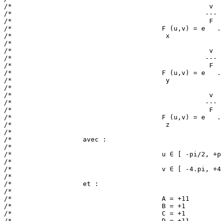
/*                                                  v  
/*                                                 --- 
/*                                                  F  
/*                                      F (u,v) = e   .
/*                                       x             
/*                                                     
/*                                                  v  
/*                                                 --- 
/*                                                  F  
/*                                      F (u,v) = e   .
/*                                       y             
/*                                                     
/*                                                  v  
/*                                                 --- 
/*                                                  F  
/*                                      F (u,v) = e   .
/*                                       z             
/*                                                     
/*                  avec :                             
/*                                                     
/*                                      u ∈ [ -pi/2, +p
/*                                                     
/*                                      v ∈ [ -4.pi, +4
/*                                                     
/*                  et :                               
/*                                                     
/*                                      A = +11        
/*                                      B = +1         
/*                                      C = +1         
/*                                      D = +11        