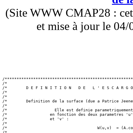
(Site WWW CMAP28 : cette 
et mise à jour le 0
/******************************************************
/*                                                     
/*        D E F I N I T I O N   D E   L ' E S C A R G O
/*                                                     
/*                                                     
/*        Definition de la surface (due a Patrice Jeene
/*                                                     
/*                    Elle est definie parametriquement
/*                  en fonction des deux parametres 'u'
/*                  et 'v' :                           
/*                                                     
/*                                      W(u,v)  = (A.co
/*                                                     