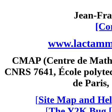
Jean-Fra
[Co
www.lactamme
CMAP (Centre de Math
CNRS 7641, École polytec
de Paris
[
Site Map and Hel
[
The Y2K Bug [