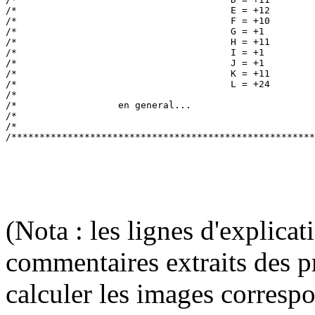
/*                                      E = +12        
/*                                      F = +10        
/*                                      G = +1         
/*                                      H = +11        
/*                                      I = +1         
/*                                      J = +1         
/*                                      K = +11        
/*                                      L = +24        
/*                                                     
/*                  en general...                      
/*                                                     
/*                                                     
(Nota : les lignes d'explica
commentaires extraits des p
calculer les images corresp