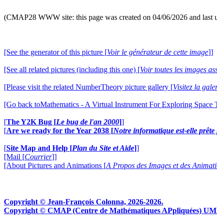
(CMAP28 WWW site: this page was created on 04/06/2026 and last 
[See the generator of this picture [
Voir le générateur de cette image
]]
[See all related pictures (including this one) [
Voir toutes les images ass
[Please visit the related NumberTheory picture gallery [
Visitez la ga
[Go back toMathematics - A Virtual Instrument For Exploring Space
[
The Y2K Bug [
Le bug de l'an 2000
]
]
[
Are we ready for the Year 2038 [
Notre informatique est-elle prêt
[
Site Map and Help [
Plan du Site et Aide
]
]
[Mail [
Courrier
]]
[About Pictures and Animations [
A Propos des Images et des Animat
Copyright © Jean-François Colonna, 2026-2026.
Copyright © CMAP (Centre de Mathématiques APpliquées) UMR CN