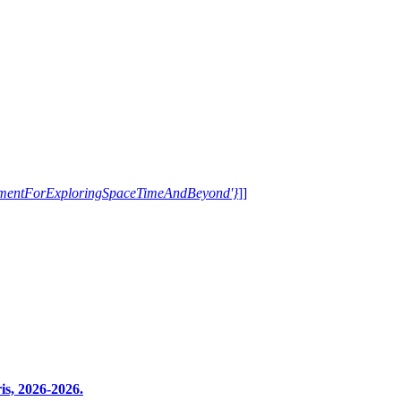
trumentForExploringSpaceTimeAndBeyond'}
]]
s, 2026-2026.