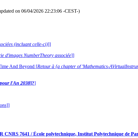
updated on 06/04/2026 22:23:06 -CEST-)
ociées (incluant celle-ci)
]]
lerie d'images NumberTheory associée
]]
 Time And Beyond [
Retour à {a chapter of 'Mathematics-AVirtualIns
e pour l'An 2038
]?
]
ions
]]
RS 7641 / École polytechnique, Institut Polytechnique de Pari