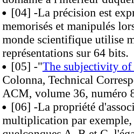
[04]
-La précision est exp
memorisés et manipulés lors
monde scientifique utilise m
représentations sur 64 bits.
[05]
-"
The subjectivity o
Colonna, Technical Corres
ACM, volume 36, numéro 8,
[06]
-La propriété d'associ
multiplication par exemple, 
quelconques A, B et C, l'é