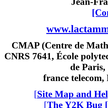
Jean-Fra
[Co
www.lactamme
CMAP (Centre de Math
CNRS 7641, École polytec
de Paris
france telecom
[
Site Map and Hel
[
The Y2K Bug [