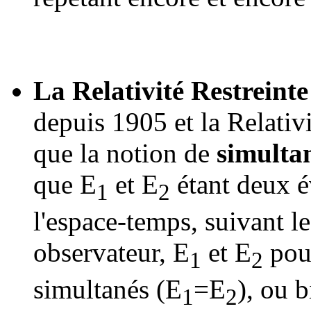
La Relativité Restreinte 
depuis 1905 et la Relativi
que la notion de
simultan
que E
et E
étant deux 
1
2
l'espace-temps, suivant 
observateur, E
et E
pou
1
2
simultanés (E
=E
), ou 
1
2