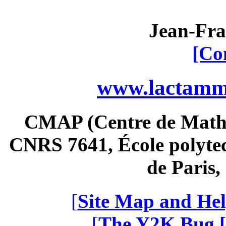
Jean-Fra
[Co
www.lactamme
CMAP (Centre de Math
CNRS 7641, École polytec
de Paris
[
Site Map and Hel
[
The Y2K Bug [