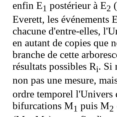
enfin E
postérieur à E
1
2
Everett, les événements E
chacune d'entre-elles, l'
en autant de copies que n
branche de cette arboresc
résultats possibles R
. Si
i
non pas une mesure, mai
ordre temporel l'Univers d
bifurcations M
puis M
1
2