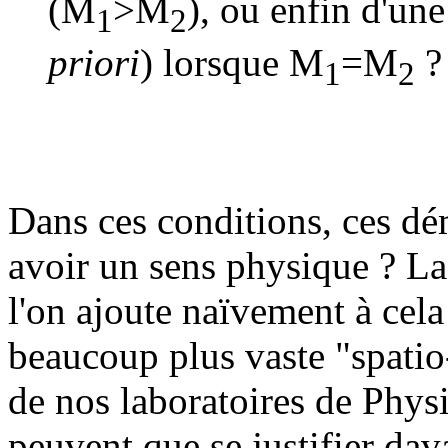
(M
>M
), ou enfin d'un
1
2
priori
) lorsque M
=M
?
1
2
Dans ces conditions, ces dé
avoir un sens physique ? La R
l'on ajoute naïvement à cel
beaucoup plus vaste "spati
de nos laboratoires de Physi
peuvent que se justifier dav