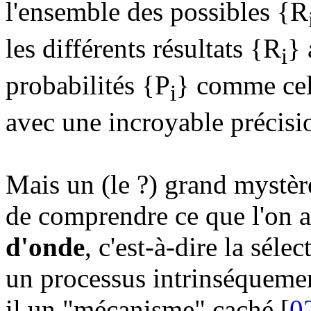
l'ensemble des possibles {R
les différents résultats {R
} 
i
probabilités {P
} comme cel
i
avec une incroyable précisi
Mais un (le ?) grand mystè
de comprendre ce que l'on 
d'onde
, c'est-à-dire la séle
un processus intrinséquemen
il un "mécanisme" caché [
0