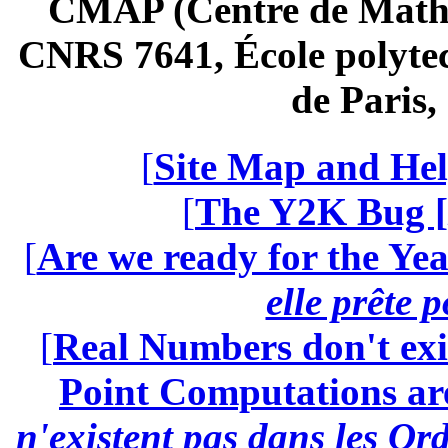
CMAP (Centre de Math
CNRS 7641, École polytec
de Paris
[
Site Map and Hel
[
The Y2K Bug [
[
Are we ready for the Yea
elle prête 
[
Real Numbers don't exi
Point Computations aren
n'existent pas dans les Ord