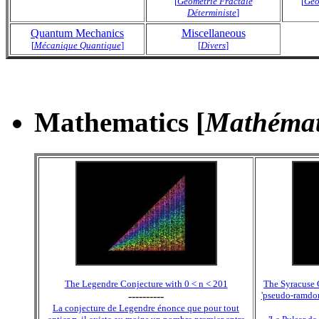
[
Géométrie Fractale
[
Géo
Déterministe
]
Quantum Mechanics
Miscellaneous
[
Mécanique Quantique
]
[
Divers
]
Mathematics [
Mathémat
The Legendre Conjecture with 0 < n < 201
The Syracuse C
----------
'pseudo-ramdom
La conjecture de Legendre énonce que pour tout