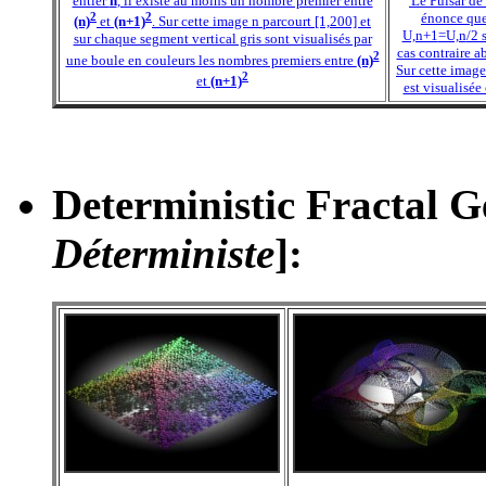
entier
n
, il existe au moins un nombre premier entre
'Le Pulsar de
2
2
énonce que
(n)
et
(n+1)
. Sur cette image n parcourt [1,200] et
U,n+1
=U,n
/2 
sur chaque segment vertical gris sont visualisés par
cas contraire a
2
une boule en couleurs les nombres premiers entre
(n)
Sur cette image
2
et
(n+1)
est visualisé
Deterministic Fractal G
Déterministe
]
: