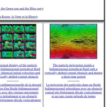
, the Green one and the Blue one)-
a Rouge, la Verte et la Bleue)-
ional display of the particle
The particle trajectories inside a
a bidimensional periodical fluid
bidimensional periodical fluid with a
y identical initial velocities and
vertically shifted central obstacle and during
tically shifted central obstacle
a short time period
----------
----------
n tridimensionnelle de la densité
La trajectoire des particules dans un fluide
les d'un fluide bidimensionnel
bidimensionnel périodique avec un obstacle
 avec des vitesses strictement
central très légèrement décale verticalement
s initialement et un obstacle
et sur une courte période de temps
 légèrement décale verticalement