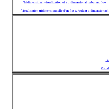
Tridimensional visualization of a bidimensional turbulent flow
----------
Visualisation tridimensionnelle d'un flot turbulent bidimensionnel
Bi
Visual