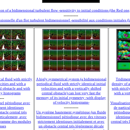
on of a bidimensional turbulent flow -sensitivity to initial conditions (the Red one
----------
sionnelle d'un flot turbulent bidimensionnel -sensibilité aux conditions initiales (l
l fluid with strictly
A higly symmetrical system (a bidimensional
Tridimens
ocities and with a
periodical fluid with strictly identical initial
density of 
al obstacle and with
velocities and with a vertically shifted
with strictl
ty histograms
central obstacle) can lost very fast the
with a ver
---
memory of its initial symmetry -with display
of velocity histograms-
nel périodique avec
Visualisatio
----------
ement identiques
de particu
tacle central très
Un système hautement symétrique (un fluide
périodique
rticalement, avec
bidimensionnel périodique avec des vitesses
identique
togramme des modules
strictement identiques initialement et avec
central très
sses
un obstacle central très légèrement décale