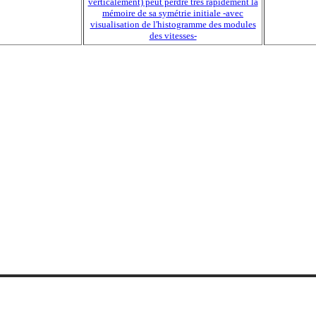
verticalement) peut perdre très rapidement la
mémoire de sa symétrie initiale -avec
visualisation de l'histogramme des modules
des vitesses-