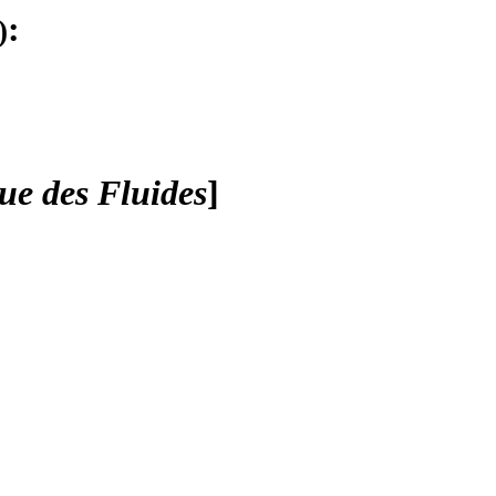
:
)
e des Fluides
]