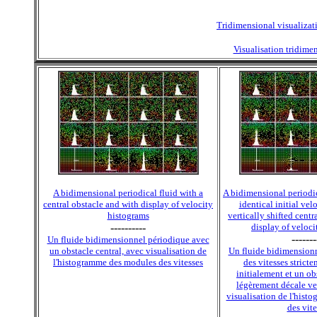
Tridimensional visualizati
Visualisation tridimen
A bidimensional periodical fluid with a
A bidimensional periodica
central obstacle and with display of velocity
identical initial vel
histograms
vertically shifted centr
----------
display of veloci
-------
Un fluide bidimensionnel périodique avec
un obstacle central, avec visualisation de
Un fluide bidimension
l'histogramme des modules des vitesses
des vitesses strict
initialement et un obs
légèrement décale ve
visualisation de l'his
des vite