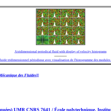
A tridimensional periodical fluid with display of velocity histograms
----------
luide tridimensionnel périodique avec visualisation de l'histogramme des modules 
Mécanique des Fluides
]
]
ées) UMR CNRS 7641 / École polytechnique, Institut 