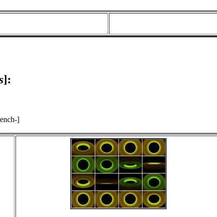
s
]
:
rench-]