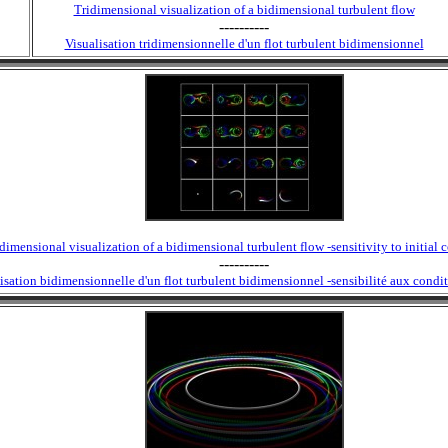
Tridimensional visualization of a bidimensional turbulent flow
----------
Visualisation tridimensionnelle d'un flot turbulent bidimensionnel
dimensional visualization of a bidimensional turbulent flow -sensitivity to initial 
----------
isation bidimensionnelle d'un flot turbulent bidimensionnel -sensibilité aux conditi