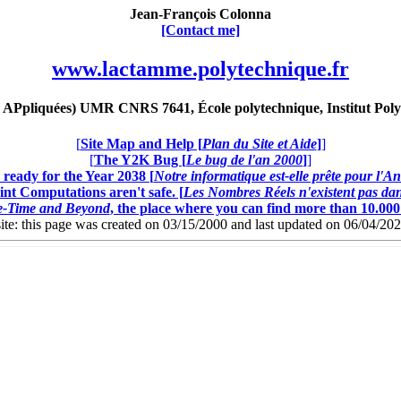
Jean-François Colonna
[Contact me]
www.lactamme.polytechnique.fr
Ppliquées) UMR CNRS 7641, École polytechnique, Institut Poly
[
Site Map and Help [
Plan du Site et Aide
]
]
[
The Y2K Bug [
Le bug de l'an 2000
]
]
ready for the Year 2038 [
Notre informatique est-elle prête pour l'A
nt Computations aren't safe. [
Les Nombres Réels n'existent pas dans
ce-Time and Beyond
, the place where you can find more than 10.00
this page was created on 03/15/2000 and last updated on 06/04/20