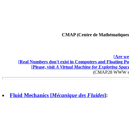
CMAP (Centre de Mathématiques A
[
Are we 
[
Real Numbers don't exist in Computers and Floating Poi
[
Please, visit
A Virtual Machine for Exploring Spa
(CMAP28 WWW site: 
Fluid Mechanics [
Mécanique des Fluides
]
: