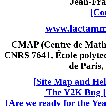
Jean-Fra
[Co
www.lactamme
CMAP (Centre de Math
CNRS 7641, École polytec
de Paris
[
Site Map and Hel
[
The Y2K Bug [
[
Are we ready for the Yea