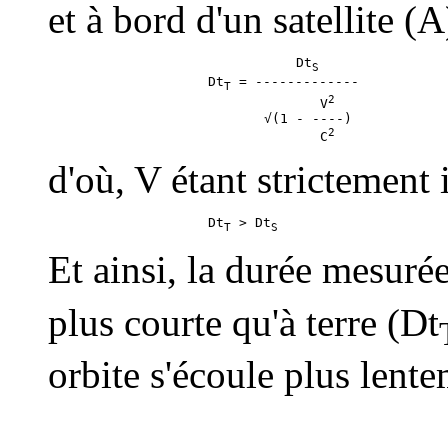
et à bord d'un satellite (A
                               Dt
S
                    Dt
 = -------------

T
2
                                  V
                           √(1 - ----)

2
                                  C
d'où, V étant strictement 
                    Dt
 > Dt
T
S
Et ainsi, la durée mesurée
plus courte qu'à terre (Dt
orbite s'écoule plus lente