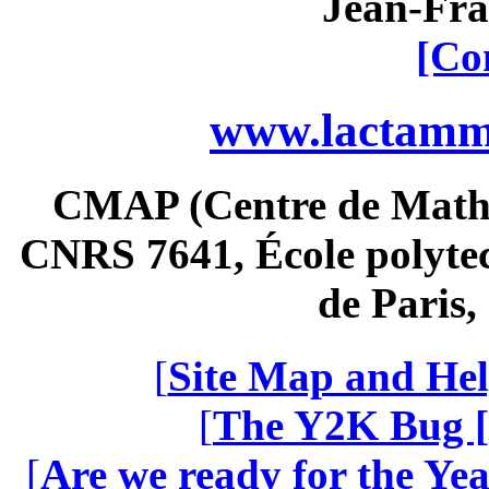
Jean-Fra
[Co
www.lactamme
CMAP (Centre de Math
CNRS 7641, École polytec
de Paris
[
Site Map and Hel
[
The Y2K Bug [
[
Are we ready for the Yea