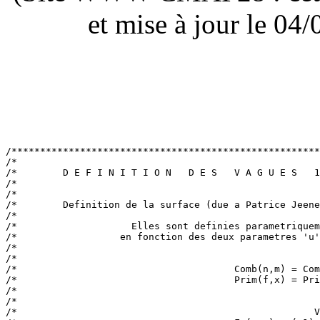
et mise à jour le 0
/******************************************************
/*                                                     
/*        D E F I N I T I O N   D E S   V A G U E S   1
/*                                                     
/*                                                     
/*        Definition de la surface (due a Patrice Jeene