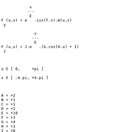
                                                         
             v                                           
            ---                                          
             E                                           
 F (u,v) = e   .sin(F.v).W(u,v)                          
  y                                                      
                                                         
               v                                         
              ---                                        
               E                                         
 F (u,v) = J.e   .(G.cos(H.u) + I)                       
  z                                                      
                                                         
                                                         
                                                         
 u ∈ [ 0,     +pi ]                                      
                                                         
 v ∈ [ -4.pi, +4.pi ]                                    
                                                         
                                                         
                                                         
 A = +2                                                  
 B = +1                                                  
 C = +1                                                  
 D = +2                                                  
 E = +10                                                 
 F = +1                                                  
 G = +4                                                  
 H = +1                                                  
 I = +8                                                  