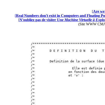
[
Are we 
[
Real Numbers don't exist in Computers and Floating Poi
[
N'oubliez pas de visiter
Une Machine Virtuelle à Explor
(Site WWW CMAP28 
/**************************************
/*                                     
/*        D E F I N I T I O N   D U   T
/*                                     
/*                                     
/*        Definition de la surface (due
/*                                     
/*                    Elle est definie 
/*                  en fonction des deu
/*                  et 'v' :           
/*                                     
/*                                     
/*                                     
/*                                     
/*                                     
/*                                     
/*                                     
/*                                     