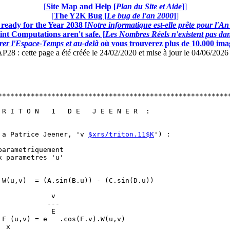
[
Site Map and Help [
Plan du Site et Aide
]
]
[
The Y2K Bug [
Le bug de l'an 2000
]
]
ready for the Year 2038 [
Notre informatique est-elle prête pour l'A
nt Computations aren't safe. [
Les Nombres Réels n'existent pas dans
er l'Espace-Temps et au-delà
où vous trouverez plus de 10.000 image
: cette page a été créée le 24/02/2020 et mise à jour le 04/06/202
*********************************************************
                                                         
 R I T O N   1   D E   J E E N E R  :                    
                                                         
                                                         
 a Patrice Jeener, 'v 
$xrs/triton.11$K
') :              
                                                         
parametriquement                                         
x parametres 'u'                                         
                                                         
                                                         
 W(u,v)  = (A.sin(B.u)) - (C.sin(D.u))                   
                                                         
             v                                           
            ---                                          
             E                                           
 F (u,v) = e   .cos(F.v).W(u,v)                          
  x                                                      