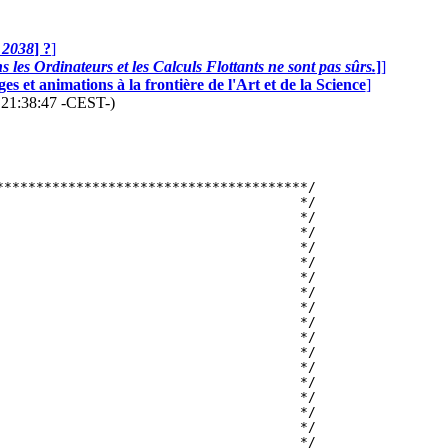
n 2038
] ?
]
 les Ordinateurs et les Calculs Flottants ne sont pas sûrs.
]
]
s et animations à la frontière de l'Art et de la Science
]
6 21:38:47 -CEST-)
**************************************/

                                     */

                                     */

                                     */

                                     */

                                      */

                                     */

                                     */

                                     */

                                     */

                                     */

                                     */

                                     */

                                     */

                                     */

                                     */

                                     */

                                     */
